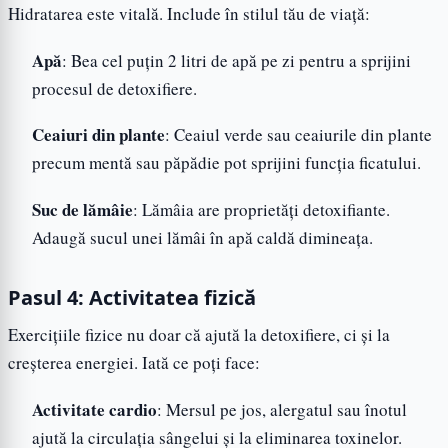
Hidratarea este vitală. Include în stilul tău de viață:
Apă
: Bea cel puțin 2 litri de apă pe zi pentru a sprijini
procesul de detoxifiere.
Ceaiuri din plante
: Ceaiul verde sau ceaiurile din plante
precum mentă sau păpădie pot sprijini funcția ficatului.
Suc de lămâie
: Lămâia are proprietăți detoxifiante.
Adaugă sucul unei lămâi în apă caldă dimineața.
Pasul 4: Activitatea fizică
Exercițiile fizice nu doar că ajută la detoxifiere, ci și la
creșterea energiei. Iată ce poți face:
Activitate cardio
: Mersul pe jos, alergatul sau înotul
ajută la circulația sângelui și la eliminarea toxinelor.