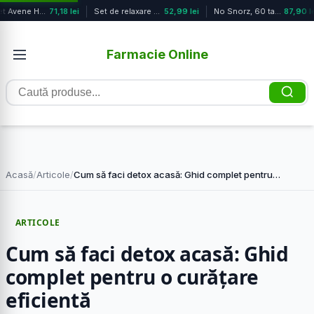
Pachet Avene Hydrance Aqua 50 ml + ...
71,18 lei
Set de relaxare Sweet Dreams, 1 buc...
52,99 lei
No Snorz, 60 tablete ActivTab – KAL
87,90 le
Farmacie Online
Caută
produse
Acasă
/
Articole
/
Cum să faci detox acasă: Ghid complet pentru…
ARTICOLE
Cum să faci detox acasă: Ghid
complet pentru o curățare
eficientă