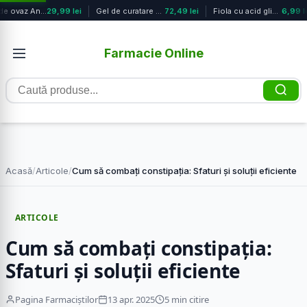
Fulgi de ovaz Ananas Energy Ecologi...
29,99 lei
Gel de curatare corp si par Triderm...
72,49 lei
Fiola cu acid glicolic 10%, 2ml, Sl...
6,99 le
Farmacie Online
Caută
produse
Acasă
/
Articole
/
Cum să combați constipația: Sfaturi și soluții eficiente
ARTICOLE
Cum să combați constipația:
Sfaturi și soluții eficiente
Pagina Farmaciștilor
13 apr. 2025
5 min citire