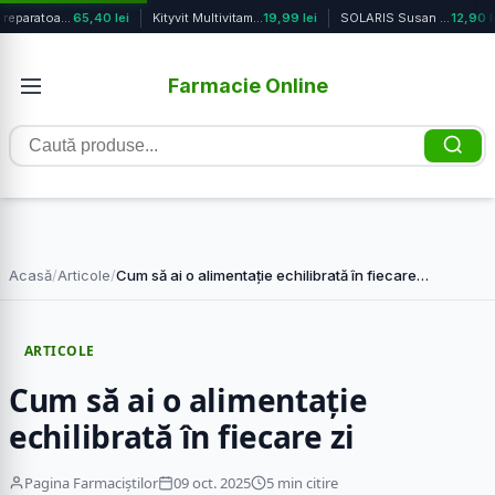
Crema reparatoare protectoare anti-...
65,40 lei
Kityvit Multivitamine cu aroma mang...
19,99 lei
SOLARIS Susan seminte, 300g
12,90 le
Farmacie Online
Caută
produse
Acasă
/
Articole
/
Cum să ai o alimentație echilibrată în fiecare…
ARTICOLE
Cum să ai o alimentație
echilibrată în fiecare zi
Pagina Farmaciștilor
09 oct. 2025
5 min citire