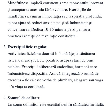
Mindfulness implică conștientizarea momentului prezent
și acceptarea acestuia fără evaluare. Exercițiile de
mindfulness, cum ar fi meditația sau respirația profundă,
te pot ajuta să reduci anxietatea și să îmbunătățești
concentrarea. Dedica 10-15 minute pe zi pentru a
practica exerciții de respirație conștientă.
Exercițiul fizic regulat
Activitatea fizică nu doar că îmbunătățește sănătatea
fizică, dar are și efecte pozitive asupra stării de bine
psihice. Exercițiul eliberează endorfine, hormoni care
îmbunătățesc dispoziția. Așa că, integrează o rutină de
exerciții – fie că este vorba de plimbări, alergare sau yoga
– în viața ta cotidiană.
Somnul de calitate
Un somn odihnitor este esențial pentru sănătatea mentală.