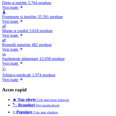
Dieta si nutritie
5.764 produse
Vezi toate
🧴
Frumusete si ingrijire
35.591 produse
Vezi toate
👶
Mama si copilul
5.618 produse
Vezi toate
🌿
Remedii naturiste
482 produse
Vezi toate
🥗
Suplimente alimentare
12.058 produse
Vezi toate
🩺
Tehnico-medicale
1.974 produse
Vezi toate
Acces rapid
🔥
Top oferte
Cele mai bune reduceri
🏷️
Branduri
Toți producătorii
⭐
Populare
Cele mai vândute