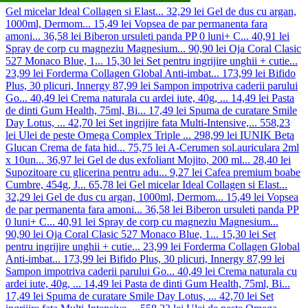
Gel micelar Ideal Collagen si Elast...
32,29 lei
Gel de dus cu argan,
1000ml, Dermom...
15,49 lei
Vopsea de par permanenta fara
amoni...
36,58 lei
Biberon ursuleti panda PP 0 luni+ C...
40,91 lei
Spray de corp cu magneziu Magnesium...
90,90 lei
Oja Coral Clasic
527 Monaco Blue, 1...
15,30 lei
Set pentru ingrijire unghii + cutie...
23,99 lei
Forderma Collagen Global Anti-imbat...
173,99 lei
Bifido
Plus, 30 plicuri, Innergy
87,99 lei
Sampon impotriva caderii parului
Go...
40,49 lei
Crema naturala cu ardei iute, 40g, ...
14,49 lei
Pasta
de dinti Gum Health, 75ml, Bi...
17,49 lei
Spuma de curatare Smile
Day Lotus, ...
42,70 lei
Set ingrijire fata Multi-Intensive,...
558,23
lei
Ulei de peste Omega Complex Triple ...
298,99 lei
IUNIK Beta
Glucan Crema de fata hid...
75,75 lei
A-Cerumen sol.auriculara 2ml
x 10un...
36,97 lei
Gel de dus exfoliant Mojito, 200 ml...
28,40 lei
Supozitoare cu glicerina pentru adu...
9,27 lei
Cafea premium boabe
Cumbre, 454g, J...
65,78 lei
Gel micelar Ideal Collagen si Elast...
32,29 lei
Gel de dus cu argan, 1000ml, Dermom...
15,49 lei
Vopsea
de par permanenta fara amoni...
36,58 lei
Biberon ursuleti panda PP
0 luni+ C...
40,91 lei
Spray de corp cu magneziu Magnesium...
90,90 lei
Oja Coral Clasic 527 Monaco Blue, 1...
15,30 lei
Set
pentru ingrijire unghii + cutie...
23,99 lei
Forderma Collagen Global
Anti-imbat...
173,99 lei
Bifido Plus, 30 plicuri, Innergy
87,99 lei
Sampon impotriva caderii parului Go...
40,49 lei
Crema naturala cu
ardei iute, 40g, ...
14,49 lei
Pasta de dinti Gum Health, 75ml, Bi...
17,49 lei
Spuma de curatare Smile Day Lotus, ...
42,70 lei
Set