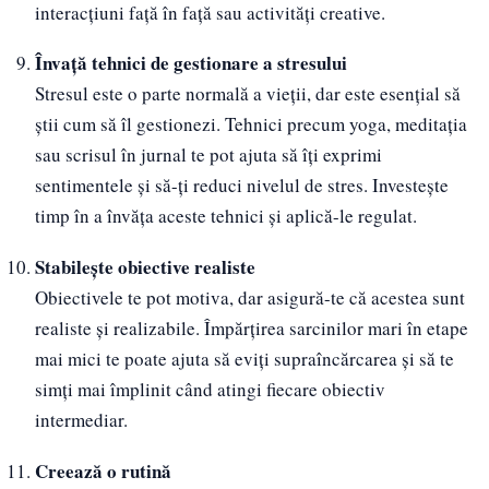
interacțiuni față în față sau activități creative.
Învață tehnici de gestionare a stresului
Stresul este o parte normală a vieții, dar este esențial să
știi cum să îl gestionezi. Tehnici precum yoga, meditația
sau scrisul în jurnal te pot ajuta să îți exprimi
sentimentele și să-ți reduci nivelul de stres. Investește
timp în a învăța aceste tehnici și aplică-le regulat.
Stabilește obiective realiste
Obiectivele te pot motiva, dar asigură-te că acestea sunt
realiste și realizabile. Împărțirea sarcinilor mari în etape
mai mici te poate ajuta să eviți supraîncărcarea și să te
simți mai împlinit când atingi fiecare obiectiv
intermediar.
Creează o rutină