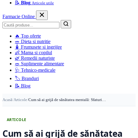
📝
Blog
Articole utile
Farmacie Online
Caută
🔥
Top oferte
🥗
Dieta si nutritie
🧴
Frumusete si ingrijire
👶
Mama si copilul
🌿
Remedii naturiste
🥗
Suplimente alimentare
🩺
Tehnico-medicale
🏷️
Branduri
📝
Blog
Acasă
/
Articole
/
Cum să ai grijă de sănătatea mentală: Sfaturi…
ARTICOLE
Cum să ai grijă de sănătatea