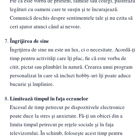
Fie că este vorba de prieteni, familie sau colegi, păstrează
legături cu oameni care te susțin și te încurajează.
Comunică deschis despre sentimentele tale și nu ezita să
ceri ajutor atunci când ai nevoie.
Îngrijirea de sine
Îngrijirea de sine nu este un lux, ci o necesitate. Acordă-ți
timp pentru activități care îți plac, fie că este vorba de
citit, pictat sau plimbări în natură. Crearea unui program
personalizat în care să incluzi hobby-uri îți poate aduce
bucurie și împlinire.
Limitează timpul în fața ecranelor
Excesul de timp petrecut pe dispozitivele electronice
poate duce la stres și anxietate. Fă-ți un obicei din a
limita timpul petrecut pe rețele sociale și în fața
televizorului. În schimb, folosește acest timp pentru