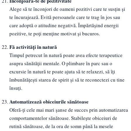
Înconjoară-te de pozitivitate
Alege să te înconjori de oameni pozitivi care te susțin și
te încurajează. Evită persoanele care te trag în jos sau
care adoptă o atitudine negativă. Împărtășind energii
pozitive, te poți menține motivat și bucuros.
Fă activități în natură
Timpul petrecut în natură poate avea efecte terapeutice
asupra sănătății mentale. O plimbare în parc sau o
excursie în natură te poate ajuta să te relaxezi, să îți
îmbunătățești starea de spirit și să te reconectezi cu tine
însuți.
Automatizează obiceiurile sănătoase
Oferă-ți cele mai mari șanse de succes prin automatizarea
comportamentelor sănătoase. Stabilește obiceiuri de
rutină sănătoase, de la ora de somn până la mesele