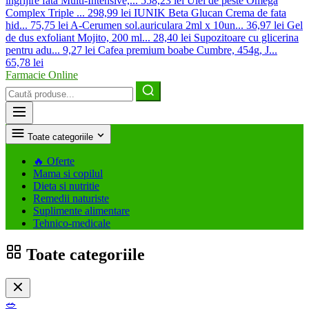
ingrijire fata Multi-Intensive,...
558,23 lei
Ulei de peste Omega
Complex Triple ...
298,99 lei
IUNIK Beta Glucan Crema de fata
hid...
75,75 lei
A-Cerumen sol.auriculara 2ml x 10un...
36,97 lei
Gel
de dus exfoliant Mojito, 200 ml...
28,40 lei
Supozitoare cu glicerina
pentru adu...
9,27 lei
Cafea premium boabe Cumbre, 454g, J...
65,78 lei
Farmacie Online
Caută
produse
Toate categoriile
🔥
Oferte
Mama si copilul
Dieta si nutritie
Remedii naturiste
Suplimente alimentare
Tehnico-medicale
Toate categoriile
🥗