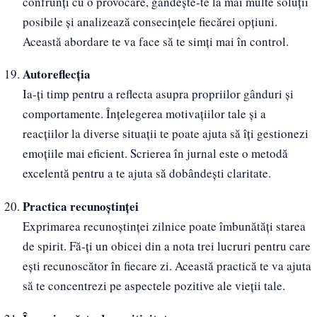
confrunți cu o provocare, gândește-te la mai multe soluții
posibile și analizează consecințele fiecărei opțiuni.
Această abordare te va face să te simți mai în control.
Autoreflecția
Ia-ți timp pentru a reflecta asupra propriilor gânduri și
comportamente. Înțelegerea motivațiilor tale și a
reacțiilor la diverse situații te poate ajuta să îți gestionezi
emoțiile mai eficient. Scrierea în jurnal este o metodă
excelentă pentru a te ajuta să dobândești claritate.
Practica recunoștinței
Exprimarea recunoștinței zilnice poate îmbunătăți starea
de spirit. Fă-ți un obicei din a nota trei lucruri pentru care
ești recunoscător în fiecare zi. Această practică te va ajuta
să te concentrezi pe aspectele pozitive ale vieții tale.