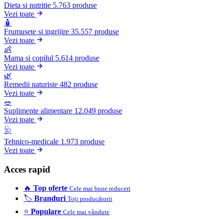
Dieta si nutritie
5.763 produse
Vezi toate
🧴
Frumusete si ingrijire
35.557 produse
Vezi toate
👶
Mama si copilul
5.614 produse
Vezi toate
🌿
Remedii naturiste
482 produse
Vezi toate
🥗
Suplimente alimentare
12.049 produse
Vezi toate
🩺
Tehnico-medicale
1.973 produse
Vezi toate
Acces rapid
🔥
Top oferte
Cele mai bune reduceri
🏷️
Branduri
Toți producătorii
⭐
Populare
Cele mai vândute