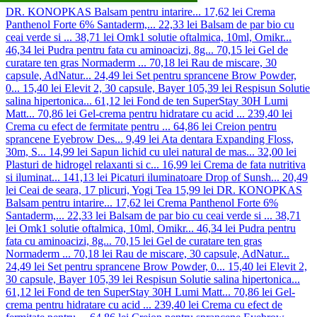
DR. KONOPKAS Balsam pentru intarire...
17,62 lei
Crema
Panthenol Forte 6% Santaderm,...
22,33 lei
Balsam de par bio cu
ceai verde si ...
38,71 lei
Omk1 solutie oftalmica, 10ml, Omikr...
46,34 lei
Pudra pentru fata cu aminoacizi, 8g...
70,15 lei
Gel de
curatare ten gras Normaderm ...
70,18 lei
Rau de miscare, 30
capsule, AdNatur...
24,49 lei
Set pentru sprancene Brow Powder,
0...
15,40 lei
Elevit 2, 30 capsule, Bayer
105,39 lei
Respisun Solutie
salina hipertonica...
61,12 lei
Fond de ten SuperStay 30H Lumi
Matt...
70,86 lei
Gel-crema pentru hidratare cu acid ...
239,40 lei
Crema cu efect de fermitate pentru ...
64,86 lei
Creion pentru
sprancene Eyebrow Des...
9,49 lei
Ata dentara Expanding Floss,
30m, S...
14,99 lei
Sapun lichid cu ulei natural de mas...
32,00 lei
Plasturi de hidrogel relaxanti si c...
16,99 lei
Crema de fata nutritiva
si iluminat...
141,13 lei
Picaturi iluminatoare Drop of Sunsh...
20,49
lei
Ceai de seara, 17 plicuri, Yogi Tea
15,99 lei
DR. KONOPKAS
Balsam pentru intarire...
17,62 lei
Crema Panthenol Forte 6%
Santaderm,...
22,33 lei
Balsam de par bio cu ceai verde si ...
38,71
lei
Omk1 solutie oftalmica, 10ml, Omikr...
46,34 lei
Pudra pentru
fata cu aminoacizi, 8g...
70,15 lei
Gel de curatare ten gras
Normaderm ...
70,18 lei
Rau de miscare, 30 capsule, AdNatur...
24,49 lei
Set pentru sprancene Brow Powder, 0...
15,40 lei
Elevit 2,
30 capsule, Bayer
105,39 lei
Respisun Solutie salina hipertonica...
61,12 lei
Fond de ten SuperStay 30H Lumi Matt...
70,86 lei
Gel-
crema pentru hidratare cu acid ...
239,40 lei
Crema cu efect de