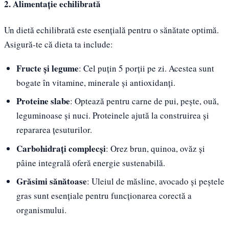
2. Alimentație echilibrată
Un dietă echilibrată este esențială pentru o sănătate optimă.
Asigură-te că dieta ta include:
Fructe și legume
: Cel puțin 5 porții pe zi. Acestea sunt
bogate în vitamine, minerale și antioxidanți.
Proteine slabe
: Optează pentru carne de pui, pește, ouă,
leguminoase și nuci. Proteinele ajută la construirea și
repararea țesuturilor.
Carbohidrați complecși
: Orez brun, quinoa, ovăz și
pâine integrală oferă energie sustenabilă.
Grăsimi sănătoase
: Uleiul de măsline, avocado și peștele
gras sunt esențiale pentru funcționarea corectă a
organismului.