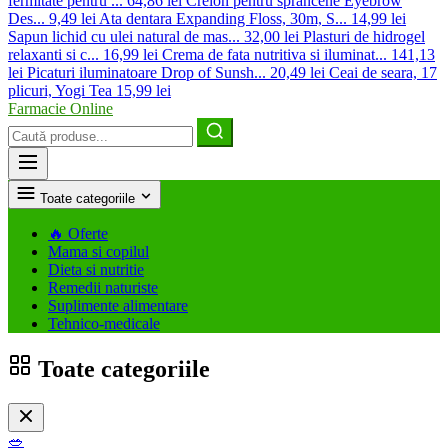
fermitate pentru ...
64,86 lei
Creion pentru sprancene Eyebrow
Des...
9,49 lei
Ata dentara Expanding Floss, 30m, S...
14,99 lei
Sapun lichid cu ulei natural de mas...
32,00 lei
Plasturi de hidrogel
relaxanti si c...
16,99 lei
Crema de fata nutritiva si iluminat...
141,13
lei
Picaturi iluminatoare Drop of Sunsh...
20,49 lei
Ceai de seara, 17
plicuri, Yogi Tea
15,99 lei
Farmacie Online
Caută
produse
Toate categoriile
🔥
Oferte
Mama si copilul
Dieta si nutritie
Remedii naturiste
Suplimente alimentare
Tehnico-medicale
Toate categoriile
🥗