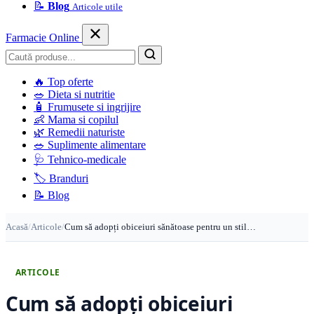
📝
Blog
Articole utile
Farmacie Online
Caută
🔥
Top oferte
🥗
Dieta si nutritie
🧴
Frumusete si ingrijire
👶
Mama si copilul
🌿
Remedii naturiste
🥗
Suplimente alimentare
🩺
Tehnico-medicale
🏷️
Branduri
📝
Blog
Acasă
/
Articole
/
Cum să adopți obiceiuri sănătoase pentru un stil…
ARTICOLE
Cum să adopți obiceiuri