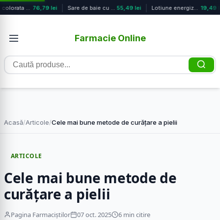
Crema colorata cu SPF50+ Photoderm,...
76,79 lei
Sare de baie cu efect relaxant Orga...
55,49 lei
Lotiune energizanta pentru corp Men...
19,49 le
Farmacie Online
Caută
produse
Acasă
/
Articole
/
Cele mai bune metode de curățare a pielii
ARTICOLE
Cele mai bune metode de
curățare a pielii
Pagina Farmaciștilor
07 oct. 2025
6 min citire