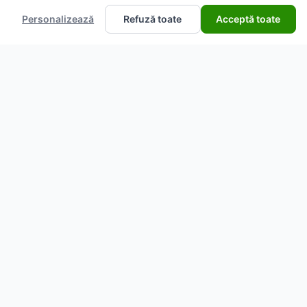
Personalizează
Refuză toate
Acceptă toate
ARTICOLE
Ulei de avocado Savonia, secretul unei pieli
radiante și al unui păr sănătos la 24, 99 lei
28 iun. 2026