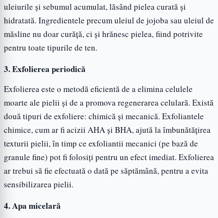
uleiurile și sebumul acumulat, lăsând pielea curată și
hidratată. Ingredientele precum uleiul de jojoba sau uleiul de
măsline nu doar curăță, ci și hrănesc pielea, fiind potrivite
pentru toate tipurile de ten.
3. Exfolierea periodică
Exfolierea este o metodă eficientă de a elimina celulele
moarte ale pielii și de a promova regenerarea celulară. Există
două tipuri de exfoliere: chimică și mecanică. Exfoliantele
chimice, cum ar fi acizii AHA și BHA, ajută la îmbunătățirea
texturii pielii, în timp ce exfoliantii mecanici (pe bază de
granule fine) pot fi folosiți pentru un efect imediat. Exfolierea
ar trebui să fie efectuată o dată pe săptămână, pentru a evita
sensibilizarea pielii.
4. Apa micelară