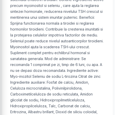
precum myoinositol si seleniu , care ajuta la reglarea
sintezei hormonale, reducerea nivelului TSH crescut si
mentinerea unui sistem imunitar puternic. Beneficii:
Sprijina functionarea normala a tiroidei si reglarea
hormonilor tiroidieni. Contribuie la cresterea imunitatii si
la protejarea celulelor impotriva factorilor de mediu.
Seleniul poate reduce nivelul autoanticorpilor tiroidieni.
Myoinositol ajuta la scaderea TSH-ului crescut.
Supliment complet pentru echilibrul hormonal si
sanatatea generala. Mod de administrare: Se
recomanda 1 comprimat pe zi, timp de 6 luni, cu apa. A
nu se depasi doza recomandata. Ingrediente active:
Myo-inozitol Seleniu de sodiu L-tirozina Citrat de zinc
Ingrediente auxiliare: Fosfat de calciu, Amidon,
Celuloza microcristalina, Polivinilpirolidona,
Carboximetilceluloza de sodiu reticulata, Amidon
glicolat de sodiu, Hidroxipropilmetilceluloza,
Hidroxipropilceluloza, Talc, Carbonat de calciu,
Eritrozina, Albastru brillant, Dioxid de siliciu coloidal,