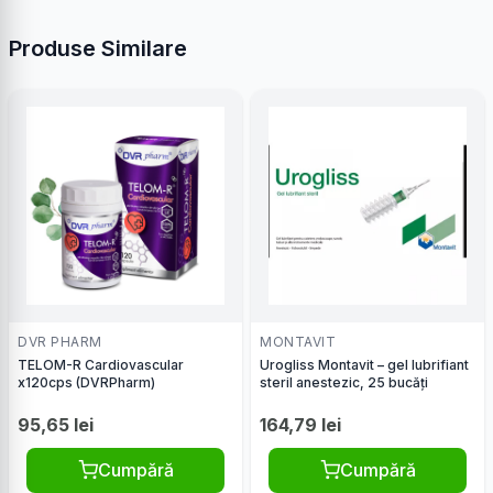
Produse Similare
DVR PHARM
MONTAVIT
TELOM-R Cardiovascular
Urogliss Montavit – gel lubrifiant
x120cps (DVRPharm)
steril anestezic, 25 bucăți
95,65 lei
164,79 lei
Cumpără
Cumpără