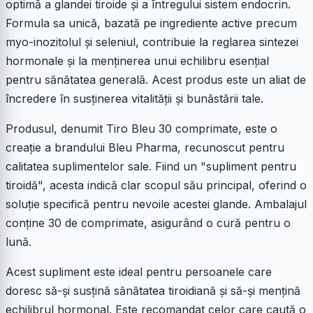
optimă a glandei tiroide și a întregului sistem endocrin.
Formula sa unică, bazată pe ingrediente active precum
myo-inozitolul și seleniul, contribuie la reglarea sintezei
hormonale și la menținerea unui echilibru esențial
pentru sănătatea generală. Acest produs este un aliat de
încredere în susținerea vitalității și bunăstării tale.
Produsul, denumit Tiro Bleu 30 comprimate, este o
creație a brandului Bleu Pharma, recunoscut pentru
calitatea suplimentelor sale. Fiind un "supliment pentru
tiroidă", acesta indică clar scopul său principal, oferind o
soluție specifică pentru nevoile acestei glande. Ambalajul
conține 30 de comprimate, asigurând o cură pentru o
lună.
Acest supliment este ideal pentru persoanele care
doresc să-și susțină sănătatea tiroidiană și să-și mențină
echilibrul hormonal. Este recomandat celor care caută o