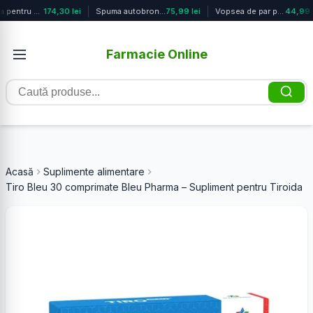
Picatura pentru hidratare zilnica L...
174,30 lei
Spuma autobronzanta Advanced Tannin...
75,99 lei
Vopsea de par pentru barbati Nr.40 ...
44,99 l
Farmacie Online
Caută
produse
Acasă
Suplimente alimentare
Tiro Bleu 30 comprimate Bleu Pharma – Supliment pentru Tiroida