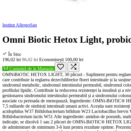
Institut AllergoSan
Omni Biotic Hetox Light, probio
În Stoc
196,02 lei
96,02 lei
Economisești 100,00 lei
Cumpără de la Magazin
OMNiBiOTiC HETOX LIGHT, 30 plicuri - Supliment pentru reglarea f
care contribuie la reglarea dezechilibrelor florei intestinale și la susț
sindromul metabolic, sindromul intestinului permeabil, sindromul colonul
profilului lipidic. Contribuie la reducerea rezistenței la insulină și 
gestionarea sindromului intestinului permeabil și a sindromului colonulu
asociate cu perioada de menopauză. Ingrediente: OMNi-BiOTiC® HETOX LI
7,5 miliarde de simbioți intestinali umani activi. Aceștia sunt rezistenț
acidophilus W37 Bifidobacterium bifidum W23 Lactobacillus brevis 
Bifidobacterium lactis W51 Alte ingrediente: amidon de porumb, maltod
indicație, se dizolvă 1 sau 2 plicuri de OMNi-BiOTiC® HETOX LIGHT î
de administrare de minimum 3-6 luni pentru rezultate optime. Prezen