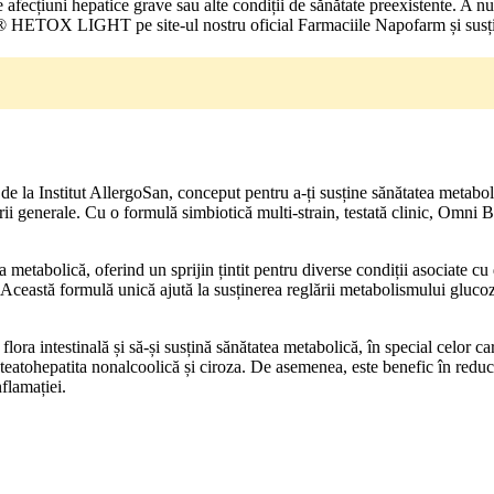
de afecțiuni hepatice grave sau alte condiții de sănătate preexistente. A 
® HETOX LIGHT pe site-ul nostru oficial Farmaciile Napofarm și susține
 de la Institut AllergoSan, conceput pentru a-ți susține sănătatea metabo
tării generale. Cu o formulă simbiotică multi-strain, testată clinic, Omni 
 metabolică, oferind un sprijin țintit pentru diverse condiții asociate cu
. Această formulă unică ajută la susținerea reglării metabolismului glucozei
lora intestinală și să-și susțină sănătatea metabolică, în special celor c
steatohepatita nonalcoolică și ciroza. De asemenea, este benefic în red
flamației.