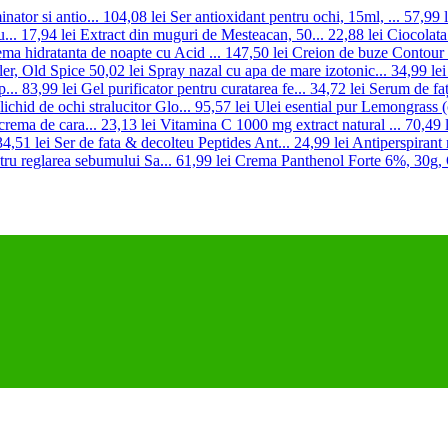
nator si antio...
104,08 lei
Ser antioxidant pentru ochi, 15ml, ...
57,99 l
...
17,94 lei
Extract din muguri de Mesteacan, 50...
22,88 lei
Ciocolata 
ma hidratanta de noapte cu Acid ...
147,50 lei
Creion de buze Contour 
ler, Old Spice
50,02 lei
Spray nazal cu apa de mare izotonic...
34,99 lei
...
83,99 lei
Gel purificator pentru curatarea fe...
34,72 lei
Serum de faț
lichid de ochi stralucitor Glo...
95,57 lei
Ulei esential pur Lemongrass 
 crema de cara...
23,13 lei
Vitamina C 1000 mg extract natural ...
70,49 l
34,51 lei
Ser de fata & decolteu Peptides Ant...
24,99 lei
Antiperspirant 
ru reglarea sebumului Sa...
61,99 lei
Crema Panthenol Forte 6%, 30g,