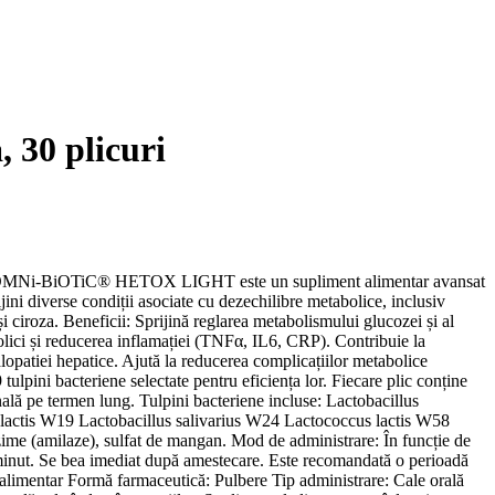
 30 plicuri
dus: OMNi-BiOTiC® HETOX LIGHT este un supliment alimentar avansat
ijini diverse condiții asociate cu dezechilibre metabolice, inclusiv
i ciroza. Beneficii: Sprijină reglarea metabolismului glucozei și al
bolici și reducerea inflamației (TNFα, IL6, CRP). Contribuie la
alopatiei hepatice. Ajută la reducerea complicațiilor metabolice
ini bacteriene selectate pentru eficiența lor. Fiecare plic conține
tinală pe termen lung. Tulpini bacteriene incluse: Lactobacillus
actis W19 Lactobacillus salivarius W24 Lactococcus lactis W58
zime (amilaze), sulfat de mangan. Mod de administrare: În funcție de
inut. Se bea imediat după amestecare. Este recomandată o perioadă
limentar Formă farmaceutică: Pulbere Tip administrare: Cale orală