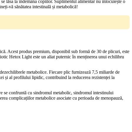
nu se lăsa la îndemâna copiilor. Suplimentul alimentar nu înlocuiește o
ți-vă sănătatea intestinală și metabolică!
lică. Acest produs premium, disponibil sub formă de 30 de plicuri, este
Biotic Hetox Light este un aliat puternic în menținerea unui echilibru
 dezechilibrele metabolice. Fiecare plic furnizează 7,5 miliarde de
 și al profilului lipidic, contribuind la reducerea rezistenței la
are se confruntă cu sindromul metabolic, sindromul intestinului
ucerea complicațiilor metabolice asociate cu perioada de menopauză,