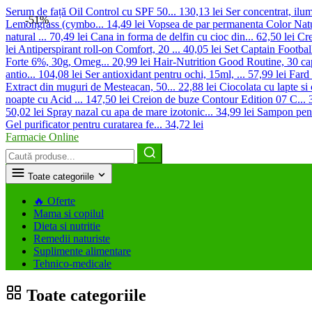
Serum de față Oil Control cu SPF 50...
130,13 lei
Ser concentrat, ilumi
-51%
Lemongrass (cymbo...
14,49 lei
Vopsea de par permanenta Color Natu
natural ...
70,49 lei
Cana in forma de delfin cu cioc din...
62,50 lei
Cre
lei
Antiperspirant roll-on Comfort, 20 ...
40,05 lei
Set Captain Footbal
Forte 6%, 30g, Omeg...
20,99 lei
Hair-Nutrition Good Routine, 30 cap
antio...
104,08 lei
Ser antioxidant pentru ochi, 15ml, ...
57,99 lei
Fard 
Extract din muguri de Mesteacan, 50...
22,88 lei
Ciocolata cu lapte si
noapte cu Acid ...
147,50 lei
Creion de buze Contour Edition 07 C...
50,02 lei
Spray nazal cu apa de mare izotonic...
34,99 lei
Sampon pent
Gel purificator pentru curatarea fe...
34,72 lei
Farmacie Online
Caută
produse
Toate categoriile
🔥
Oferte
Mama si copilul
Dieta si nutritie
Remedii naturiste
Suplimente alimentare
Tehnico-medicale
Toate categoriile