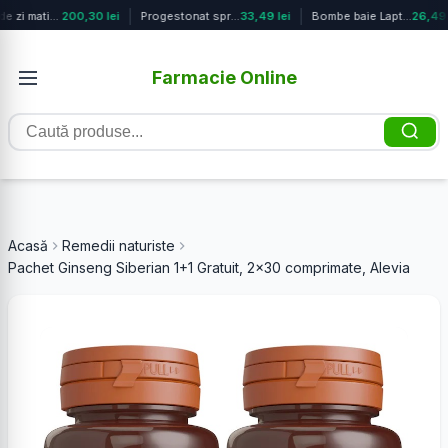
Crema de zi matifianta anti-age si ...
200,30 lei
Progestonat spray, 100ml, Steaua Di...
33,49 lei
Bombe baie Lapte&Caramel&Piersica D...
26,49 
Farmacie Online
Caută
produse
Acasă
Remedii naturiste
Pachet Ginseng Siberian 1+1 Gratuit, 2x30 comprimate, Alevia