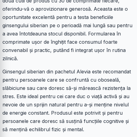
două cutii de produs cu 30 de comprimate fiecare,
oferindu-vă o aprovizionare generosă. Aceasta este o
oportunitate excelentă pentru a testa beneficiile
ginsengului siberian pe o perioadă mai lungă sau pentru
a avea întotdeauna stocul disponibil. Formularea în
comprimate ușor de înghițit face consumul foarte
convenabil și practic, putând fi integrat ușor în rutina
zilnică.
Ginsengul siberian din pachetul Alevia este recomandat
pentru persoanele care se confruntă cu oboseală,
slăbiciune sau care doresc să-și mărească rezistența la
stres. Este ideal pentru cei care duc o viață activă și au
nevoie de un sprijin natural pentru a-și menține nivelul
de energie constant. Produsul este potrivit și pentru
persoanele care doresc să susțină funcțiile cognitive și
să mențină echilibrul fizic și mental.