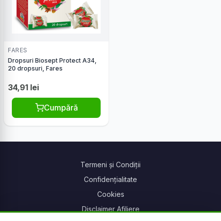
FARES
Dropsuri Biosept Protect A34,
20 dropsuri, Fares
34,91 lei
Cumpără
Termeni și Condiții
Confidențialitate
Cookies
Disclaimer Afiliere