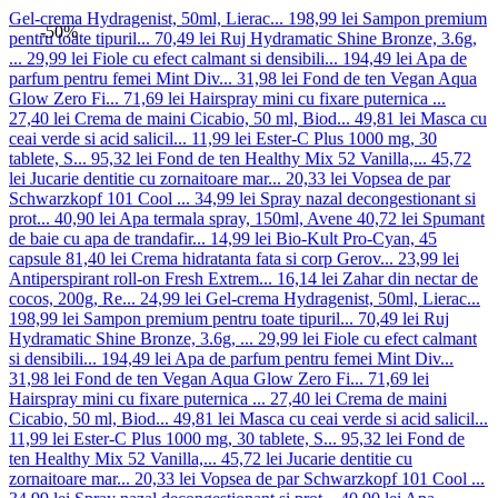
Gel-crema Hydragenist, 50ml, Lierac...
198,99 lei
Sampon premium
-50%
pentru toate tipuril...
70,49 lei
Ruj Hydramatic Shine Bronze, 3.6g,
...
29,99 lei
Fiole cu efect calmant si densibili...
194,49 lei
Apa de
parfum pentru femei Mint Div...
31,98 lei
Fond de ten Vegan Aqua
Glow Zero Fi...
71,69 lei
Hairspray mini cu fixare puternica ...
27,40 lei
Crema de maini Cicabio, 50 ml, Biod...
49,81 lei
Masca cu
ceai verde si acid salicil...
11,99 lei
Ester-C Plus 1000 mg, 30
tablete, S...
95,32 lei
Fond de ten Healthy Mix 52 Vanilla,...
45,72
lei
Jucarie dentitie cu zornaitoare mar...
20,33 lei
Vopsea de par
Schwarzkopf 101 Cool ...
34,99 lei
Spray nazal decongestionant si
prot...
40,90 lei
Apa termala spray, 150ml, Avene
40,72 lei
Spumant
de baie cu apa de trandafir...
14,99 lei
Bio-Kult Pro-Cyan, 45
capsule
81,40 lei
Crema hidratanta fata si corp Gerov...
23,99 lei
Antiperspirant roll-on Fresh Extrem...
16,14 lei
Zahar din nectar de
cocos, 200g, Re...
24,99 lei
Gel-crema Hydragenist, 50ml, Lierac...
198,99 lei
Sampon premium pentru toate tipuril...
70,49 lei
Ruj
Hydramatic Shine Bronze, 3.6g, ...
29,99 lei
Fiole cu efect calmant
si densibili...
194,49 lei
Apa de parfum pentru femei Mint Div...
31,98 lei
Fond de ten Vegan Aqua Glow Zero Fi...
71,69 lei
Hairspray mini cu fixare puternica ...
27,40 lei
Crema de maini
Cicabio, 50 ml, Biod...
49,81 lei
Masca cu ceai verde si acid salicil...
11,99 lei
Ester-C Plus 1000 mg, 30 tablete, S...
95,32 lei
Fond de
ten Healthy Mix 52 Vanilla,...
45,72 lei
Jucarie dentitie cu
zornaitoare mar...
20,33 lei
Vopsea de par Schwarzkopf 101 Cool ...