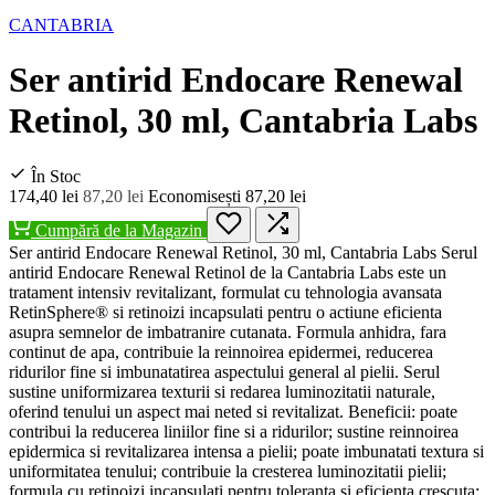
CANTABRIA
Ser antirid Endocare Renewal
Retinol, 30 ml, Cantabria Labs
În Stoc
174,40 lei
87,20 lei
Economisești 87,20 lei
Cumpără de la Magazin
Ser antirid Endocare Renewal Retinol, 30 ml, Cantabria Labs Serul
antirid Endocare Renewal Retinol de la Cantabria Labs este un
tratament intensiv revitalizant, formulat cu tehnologia avansata
RetinSphere® si retinoizi incapsulati pentru o actiune eficienta
asupra semnelor de imbatranire cutanata. Formula anhidra, fara
continut de apa, contribuie la reinnoirea epidermei, reducerea
ridurilor fine si imbunatatirea aspectului general al pielii. Serul
sustine uniformizarea texturii si redarea luminozitatii naturale,
oferind tenului un aspect mai neted si revitalizat. Beneficii: poate
contribui la reducerea liniilor fine si a ridurilor; sustine reinnoirea
epidermica si revitalizarea intensa a pielii; poate imbunatati textura si
uniformitatea tenului; contribuie la cresterea luminozitatii pielii;
formula cu retinoizi incapsulati pentru toleranta si eficienta crescuta;