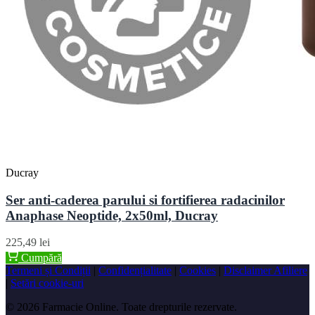
Ducray
Ser anti-caderea parului si fortifierea radacinilor
Anaphase Neoptide, 2x50ml, Ducray
225,49 lei
Cumpără
Termeni și Condiții
|
Confidențialitate
|
Cookies
|
Disclaimer Afiliere
|
Setări cookie-uri
© 2026 Farmacie Online. Toate drepturile rezervate.