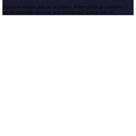
Acest site conține link-uri de afiliere. Putem primi un comision
pentru achizițiile efectuate prin intermediul acestor link-uri.