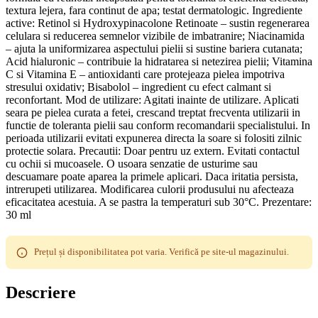
textura lejera, fara continut de apa; testat dermatologic. Ingrediente
active: Retinol si Hydroxypinacolone Retinoate – sustin regenerarea
celulara si reducerea semnelor vizibile de imbatranire; Niacinamida
– ajuta la uniformizarea aspectului pielii si sustine bariera cutanata;
Acid hialuronic – contribuie la hidratarea si netezirea pielii; Vitamina
C si Vitamina E – antioxidanti care protejeaza pielea impotriva
stresului oxidativ; Bisabolol – ingredient cu efect calmant si
reconfortant. Mod de utilizare: Agitati inainte de utilizare. Aplicati
seara pe pielea curata a fetei, crescand treptat frecventa utilizarii in
functie de toleranta pielii sau conform recomandarii specialistului. In
perioada utilizarii evitati expunerea directa la soare si folositi zilnic
protectie solara. Precautii: Doar pentru uz extern. Evitati contactul
cu ochii si mucoasele. O usoara senzatie de usturime sau
descuamare poate aparea la primele aplicari. Daca iritatia persista,
intrerupeti utilizarea. Modificarea culorii produsului nu afecteaza
eficacitatea acestuia. A se pastra la temperaturi sub 30°C. Prezentare:
30 ml
Prețul și disponibilitatea pot varia. Verifică pe site-ul magazinului.
Descriere