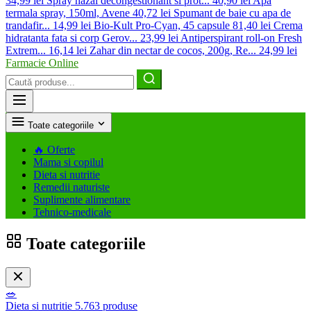
34,99 lei
Spray nazal decongestionant si prot...
40,90 lei
Apa
termala spray, 150ml, Avene
40,72 lei
Spumant de baie cu apa de
trandafir...
14,99 lei
Bio-Kult Pro-Cyan, 45 capsule
81,40 lei
Crema
hidratanta fata si corp Gerov...
23,99 lei
Antiperspirant roll-on Fresh
Extrem...
16,14 lei
Zahar din nectar de cocos, 200g, Re...
24,99 lei
Farmacie Online
Caută
produse
Toate categoriile
🔥
Oferte
Mama si copilul
Dieta si nutritie
Remedii naturiste
Suplimente alimentare
Tehnico-medicale
Toate categoriile
🥗
Dieta si nutritie
5.763 produse