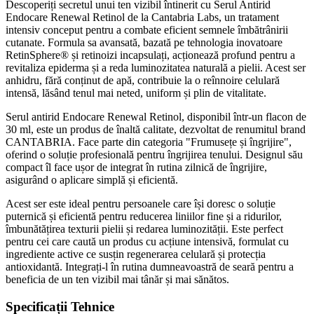
Descoperiți secretul unui ten vizibil întinerit cu Serul Antirid
Endocare Renewal Retinol de la Cantabria Labs, un tratament
intensiv conceput pentru a combate eficient semnele îmbătrânirii
cutanate. Formula sa avansată, bazată pe tehnologia inovatoare
RetinSphere® și retinoizi incapsulați, acționează profund pentru a
revitaliza epiderma și a reda luminozitatea naturală a pielii. Acest ser
anhidru, fără conținut de apă, contribuie la o reînnoire celulară
intensă, lăsând tenul mai neted, uniform și plin de vitalitate.
Serul antirid Endocare Renewal Retinol, disponibil într-un flacon de
30 ml, este un produs de înaltă calitate, dezvoltat de renumitul brand
CANTABRIA. Face parte din categoria "Frumusețe și îngrijire",
oferind o soluție profesională pentru îngrijirea tenului. Designul său
compact îl face ușor de integrat în rutina zilnică de îngrijire,
asigurând o aplicare simplă și eficientă.
Acest ser este ideal pentru persoanele care își doresc o soluție
puternică și eficientă pentru reducerea liniilor fine și a ridurilor,
îmbunătățirea texturii pielii și redarea luminozității. Este perfect
pentru cei care caută un produs cu acțiune intensivă, formulat cu
ingrediente active ce susțin regenerarea celulară și protecția
antioxidantă. Integrați-l în rutina dumneavoastră de seară pentru a
beneficia de un ten vizibil mai tânăr și mai sănătos.
Specificații Tehnice