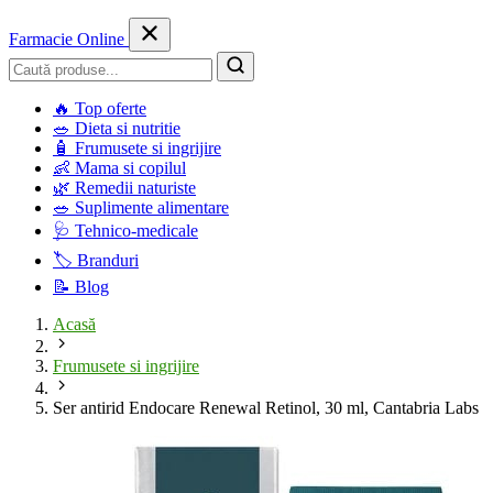
Farmacie Online
Caută
🔥
Top oferte
🥗
Dieta si nutritie
🧴
Frumusete si ingrijire
👶
Mama si copilul
🌿
Remedii naturiste
🥗
Suplimente alimentare
🩺
Tehnico-medicale
🏷️
Branduri
📝
Blog
Acasă
Frumusete si ingrijire
Ser antirid Endocare Renewal Retinol, 30 ml, Cantabria Labs