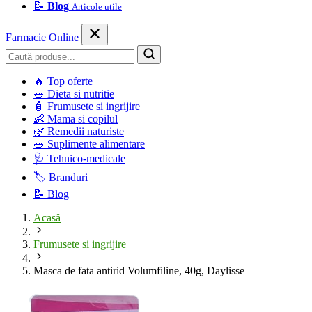
📝
Blog
Articole utile
Farmacie Online
Caută
🔥
Top oferte
🥗
Dieta si nutritie
🧴
Frumusete si ingrijire
👶
Mama si copilul
🌿
Remedii naturiste
🥗
Suplimente alimentare
🩺
Tehnico-medicale
🏷️
Branduri
📝
Blog
Acasă
Frumusete si ingrijire
Masca de fata antirid Volumfiline, 40g, Daylisse