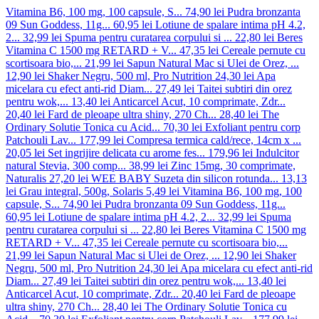
Vitamina B6, 100 mg, 100 capsule, S...
74,90 lei
Pudra bronzanta
09 Sun Goddess, 11g...
60,95 lei
Lotiune de spalare intima pH 4.2,
2...
32,99 lei
Spuma pentru curatarea corpului si ...
22,80 lei
Beres
Vitamina C 1500 mg RETARD + V...
47,35 lei
Cereale pernute cu
scortisoara bio,...
21,99 lei
Sapun Natural Mac si Ulei de Orez, ...
12,90 lei
Shaker Negru, 500 ml, Pro Nutrition
24,30 lei
Apa
micelara cu efect anti-rid Diam...
27,49 lei
Taitei subtiri din orez
pentru wok,...
13,40 lei
Anticarcel Acut, 10 comprimate, Zdr...
20,40 lei
Fard de pleoape ultra shiny, 270 Ch...
28,40 lei
The
Ordinary Solutie Tonica cu Acid...
70,30 lei
Exfoliant pentru corp
Patchouli Lav...
177,99 lei
Compresa termica cald/rece, 14cm x ...
20,05 lei
Set ingrijire delicata cu arome fes...
179,96 lei
Indulcitor
natural Stevia, 300 comp...
38,99 lei
Zinc 15mg, 30 comprimate,
Naturalis
27,20 lei
WEE BABY Suzeta din silicon rotunda...
13,13
lei
Grau integral, 500g, Solaris
5,49 lei
Vitamina B6, 100 mg, 100
capsule, S...
74,90 lei
Pudra bronzanta 09 Sun Goddess, 11g...
60,95 lei
Lotiune de spalare intima pH 4.2, 2...
32,99 lei
Spuma
pentru curatarea corpului si ...
22,80 lei
Beres Vitamina C 1500 mg
RETARD + V...
47,35 lei
Cereale pernute cu scortisoara bio,...
21,99 lei
Sapun Natural Mac si Ulei de Orez, ...
12,90 lei
Shaker
Negru, 500 ml, Pro Nutrition
24,30 lei
Apa micelara cu efect anti-rid
Diam...
27,49 lei
Taitei subtiri din orez pentru wok,...
13,40 lei
Anticarcel Acut, 10 comprimate, Zdr...
20,40 lei
Fard de pleoape
ultra shiny, 270 Ch...
28,40 lei
The Ordinary Solutie Tonica cu