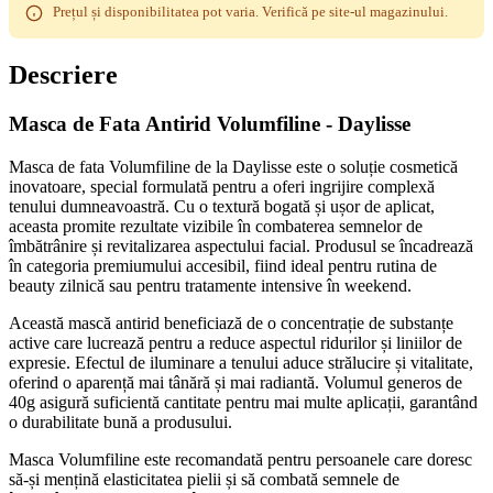
Prețul și disponibilitatea pot varia. Verifică pe site-ul magazinului.
Descriere
Masca de Fata Antirid Volumfiline - Daylisse
Masca de fata Volumfiline de la Daylisse este o soluție cosmetică
inovatoare, special formulată pentru a oferi ingrijire complexă
tenului dumneavoastră. Cu o textură bogată și ușor de aplicat,
aceasta promite rezultate vizibile în combaterea semnelor de
îmbătrânire și revitalizarea aspectului facial. Produsul se încadrează
în categoria premiumului accesibil, fiind ideal pentru rutina de
beauty zilnică sau pentru tratamente intensive în weekend.
Această mască antirid beneficiază de o concentrație de substanțe
active care lucrează pentru a reduce aspectul ridurilor și liniilor de
expresie. Efectul de iluminare a tenului aduce strălucire și vitalitate,
oferind o aparență mai tânără și mai radiantă. Volumul generos de
40g asigură suficientă cantitate pentru mai multe aplicații, garantând
o durabilitate bună a produsului.
Masca Volumfiline este recomandată pentru persoanele care doresc
să-și mențină elasticitatea pielii și să combată semnele de