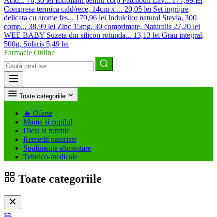
Acid...
70,30 lei
Exfoliant pentru corp Patchouli Lav...
177,99 lei
Compresa termica cald/rece, 14cm x ...
20,05 lei
Set ingrijire
delicata cu arome fes...
179,96 lei
Indulcitor natural Stevia, 300
comp...
38,99 lei
Zinc 15mg, 30 comprimate, Naturalis
27,20 lei
WEE BABY Suzeta din silicon rotunda...
13,13 lei
Grau integral,
500g, Solaris
5,49 lei
Farmacie Online
Caută
produse
Toate categoriile
🔥
Oferte
Mama si copilul
Dieta si nutritie
Remedii naturiste
Suplimente alimentare
Tehnico-medicale
Toate categoriile
🥗