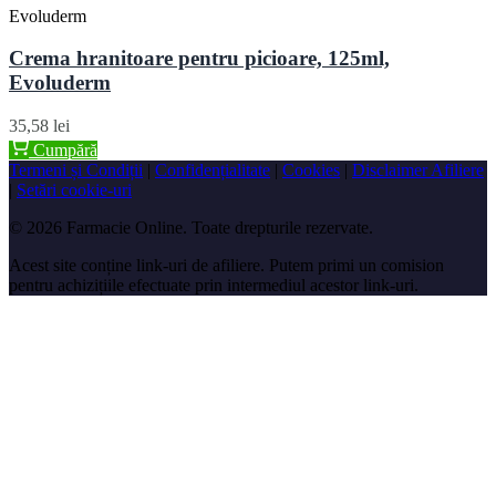
Evoluderm
Crema hranitoare pentru picioare, 125ml,
Evoluderm
35,58 lei
Cumpără
Termeni și Condiții
|
Confidențialitate
|
Cookies
|
Disclaimer Afiliere
|
Setări cookie-uri
© 2026 Farmacie Online. Toate drepturile rezervate.
Acest site conține link-uri de afiliere. Putem primi un comision
pentru achizițiile efectuate prin intermediul acestor link-uri.