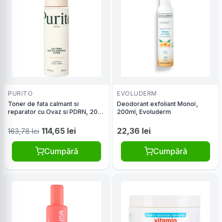
PURITO
EVOLUDERM
Toner de fata calmant si
Deodorant exfoliant Monoï,
reparator cu Ovaz si PDRN, 200
200ml, Evoluderm
ml, Purito
114,65 lei
22,36 lei
163,78 lei
Cumpără
Cumpără