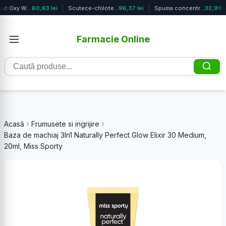
Acne Out Oxy Wash gel de curatare 2...
60,63 lei
Scutece-chilotel Pants Box Marimea ...
96,37 lei
Spuma concentrata pentru baie Essen...
32,99 l
Farmacie Online
Caută
produse
Acasă
Frumusete si ingrijire
Baza de machiaj 3In1 Naturally Perfect Glow Elixir 30 Medium,
20ml, Miss Sporty