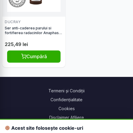
DUCRAY
Ser anti-caderea parului si
fortifierea radacinilor Anaphase
Neoptide, 2x50ml, Ducray
225,49 lei
Cumpără
Termeni și Condiții
Confidențialitate
Cookies
Disclaimer Afiliere
Setări cookie-uri
Acest site folosește cookie-uri