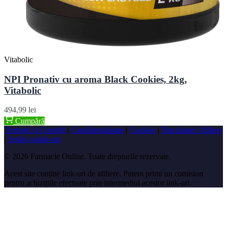
Vitabolic
NPI Pronativ cu aroma Black Cookies, 2kg,
Vitabolic
494,99 lei
Cumpără
Termeni și Condiții
|
Confidențialitate
|
Cookies
|
Disclaimer Afiliere
|
Setări cookie-uri
© 2026 Farmacie Online. Toate drepturile rezervate.
Acest site conține link-uri de afiliere. Putem primi un comision
pentru achizițiile efectuate prin intermediul acestor link-uri.