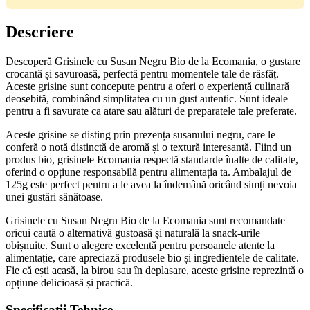
Descriere
Descoperă Grisinele cu Susan Negru Bio de la Ecomania, o gustare
crocantă și savuroasă, perfectă pentru momentele tale de răsfăț.
Aceste grisine sunt concepute pentru a oferi o experiență culinară
deosebită, combinând simplitatea cu un gust autentic. Sunt ideale
pentru a fi savurate ca atare sau alături de preparatele tale preferate.
Aceste grisine se disting prin prezența susanului negru, care le
conferă o notă distinctă de aromă și o textură interesantă. Fiind un
produs bio, grisinele Ecomania respectă standarde înalte de calitate,
oferind o opțiune responsabilă pentru alimentația ta. Ambalajul de
125g este perfect pentru a le avea la îndemână oricând simți nevoia
unei gustări sănătoase.
Grisinele cu Susan Negru Bio de la Ecomania sunt recomandate
oricui caută o alternativă gustoasă și naturală la snack-urile
obișnuite. Sunt o alegere excelentă pentru persoanele atente la
alimentație, care apreciază produsele bio și ingredientele de calitate.
Fie că ești acasă, la birou sau în deplasare, aceste grisine reprezintă o
opțiune delicioasă și practică.
Specificații Tehnice