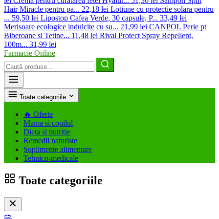
lei
Crema pentru curatarea fetei Hyalur...
51,36 lei
Sampon Split
Hair Miracle pentru pa...
22,18 lei
Lotiune cu protectie solara pentru
...
59,50 lei
Lipostop Cafea Verde, 30 capsule, P...
33,49 lei
Merisoare ecologice indulcite cu su...
21,99 lei
CANPOL Perie pt
Biberoane si Tetine...
11,48 lei
Rival Protect Spray Repellent,
100m...
31,99 lei
Farmacie Online
Caută
produse
Toate categoriile
🔥
Oferte
Mama si copilul
Dieta si nutritie
Remedii naturiste
Suplimente alimentare
Tehnico-medicale
Toate categoriile
🥗