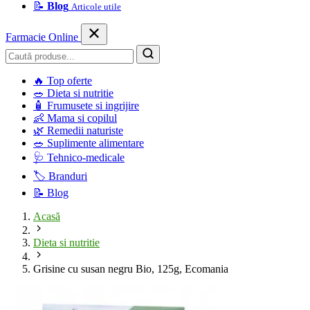
📝
Blog
Articole utile
Farmacie Online
Caută
🔥
Top oferte
🥗
Dieta si nutritie
🧴
Frumusete si ingrijire
👶
Mama si copilul
🌿
Remedii naturiste
🥗
Suplimente alimentare
🩺
Tehnico-medicale
🏷️
Branduri
📝
Blog
Acasă
Dieta si nutritie
Grisine cu susan negru Bio, 125g, Ecomania