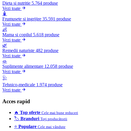
Dieta si nutritie
5.764 produse
Vezi toate
🧴
Frumusete si ingrijire
35.591 produse
Vezi toate
👶
Mama si copilul
5.618 produse
Vezi toate
🌿
Remedii naturiste
482 produse
Vezi toate
🥗
Suplimente alimentare
12.058 produse
Vezi toate
🩺
Tehnico-medicale
1.974 produse
Vezi toate
Acces rapid
🔥
Top oferte
Cele mai bune reduceri
🏷️
Branduri
Toți producătorii
⭐
Populare
Cele mai vândute