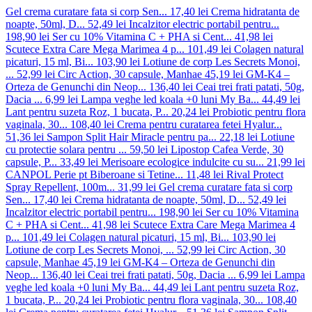
Gel crema curatare fata si corp Sen...
17,40 lei
Crema hidratanta de
noapte, 50ml, D...
52,49 lei
Incalzitor electric portabil pentru...
198,90 lei
Ser cu 10% Vitamina C + PHA si Cent...
41,98 lei
Scutece Extra Care Mega Marimea 4 p...
101,49 lei
Colagen natural
picaturi, 15 ml, Bi...
103,90 lei
Lotiune de corp Les Secrets Monoi,
...
52,99 lei
Circ Action, 30 capsule, Manhae
45,19 lei
GM-K4 –
Orteza de Genunchi din Neop...
136,40 lei
Ceai trei frati patati, 50g,
Dacia ...
6,99 lei
Lampa veghe led koala +0 luni My Ba...
44,49 lei
Lant pentru suzeta Roz, 1 bucata, P...
20,24 lei
Probiotic pentru flora
vaginala, 30...
108,40 lei
Crema pentru curatarea fetei Hyalur...
51,36 lei
Sampon Split Hair Miracle pentru pa...
22,18 lei
Lotiune
cu protectie solara pentru ...
59,50 lei
Lipostop Cafea Verde, 30
capsule, P...
33,49 lei
Merisoare ecologice indulcite cu su...
21,99 lei
CANPOL Perie pt Biberoane si Tetine...
11,48 lei
Rival Protect
Spray Repellent, 100m...
31,99 lei
Gel crema curatare fata si corp
Sen...
17,40 lei
Crema hidratanta de noapte, 50ml, D...
52,49 lei
Incalzitor electric portabil pentru...
198,90 lei
Ser cu 10% Vitamina
C + PHA si Cent...
41,98 lei
Scutece Extra Care Mega Marimea 4
p...
101,49 lei
Colagen natural picaturi, 15 ml, Bi...
103,90 lei
Lotiune de corp Les Secrets Monoi, ...
52,99 lei
Circ Action, 30
capsule, Manhae
45,19 lei
GM-K4 – Orteza de Genunchi din
Neop...
136,40 lei
Ceai trei frati patati, 50g, Dacia ...
6,99 lei
Lampa
veghe led koala +0 luni My Ba...
44,49 lei
Lant pentru suzeta Roz,
1 bucata, P...
20,24 lei
Probiotic pentru flora vaginala, 30...
108,40