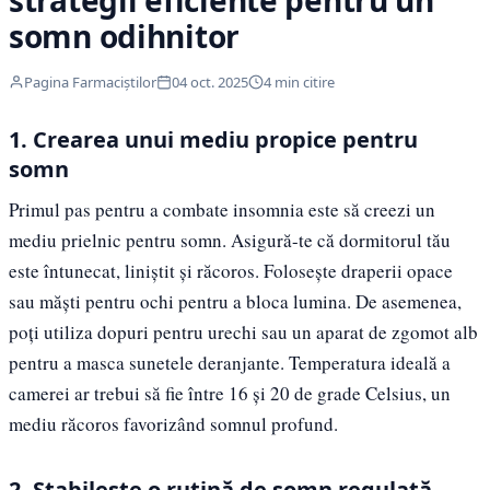
strategii eficiente pentru un
somn odihnitor
Pagina Farmaciștilor
04 oct. 2025
4 min citire
1. Crearea unui mediu propice pentru
somn
Primul pas pentru a combate insomnia este să creezi un
mediu prielnic pentru somn. Asigură-te că dormitorul tău
este întunecat, liniștit și răcoros. Folosește draperii opace
sau măști pentru ochi pentru a bloca lumina. De asemenea,
poți utiliza dopuri pentru urechi sau un aparat de zgomot alb
pentru a masca sunetele deranjante. Temperatura ideală a
camerei ar trebui să fie între 16 și 20 de grade Celsius, un
mediu răcoros favorizând somnul profund.
2. Stabilește o rutină de somn regulată