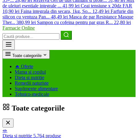
35+...
28,40 lei
Rezerva Gel de dus calmant si prote...
51,40 lei
Mix
de uleiuri esentiale integrale ...
41,99 lei
Ceai tensiune x 20dz FAR
10,90 lei
Faina integrala din secara, 1kg, So...
12,49 lei
Farfurie din
silicon cu ventuza Pan...
48,49 lei
Masca de par Resistance Masque
Ther...
380,99 lei
Sampon cu cofeina pentru par gras R...
22,80 lei
Farmacie Online
Caută
produse
Toate categoriile
🔥
Oferte
Mama si copilul
Dieta si nutritie
Remedii naturiste
Suplimente alimentare
Tehnico-medicale
Toate categoriile
🥗
Dieta si nutritie
5.764 produse