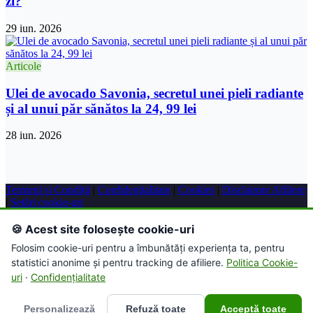
zi?
29 iun. 2026
Articole
Ulei de avocado Savonia, secretul unei pieli radiante
și al unui păr sănătos la 24, 99 lei
28 iun. 2026
Termeni și Condiții
|
Confidențialitate
|
Cookies
|
Disclaimer Afiliere
|
Setări cookie-uri
© 2026 Farmacie Online. Toate drepturile rezervate.
🍪 Acest site folosește cookie-uri
Folosim cookie-uri pentru a îmbunătăți experiența ta, pentru
Acest site conține link-uri de afiliere. Putem primi un comision
statistici anonime și pentru tracking de afiliere.
Politica Cookie-
pentru achizițiile efectuate prin intermediul acestor link-uri.
uri
·
Confidențialitate
Personalizează
Refuză toate
Acceptă toate