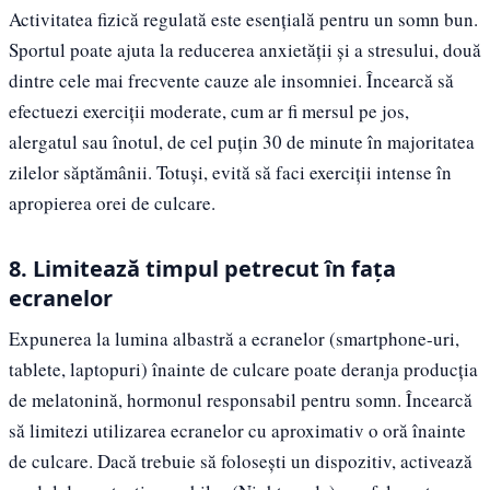
Activitatea fizică regulată este esențială pentru un somn bun.
Sportul poate ajuta la reducerea anxietății și a stresului, două
dintre cele mai frecvente cauze ale insomniei. Încearcă să
efectuezi exerciții moderate, cum ar fi mersul pe jos,
alergatul sau înotul, de cel puțin 30 de minute în majoritatea
zilelor săptămânii. Totuși, evită să faci exerciții intense în
apropierea orei de culcare.
8. Limitează timpul petrecut în fața
ecranelor
Expunerea la lumina albastră a ecranelor (smartphone-uri,
tablete, laptopuri) înainte de culcare poate deranja producția
de melatonină, hormonul responsabil pentru somn. Încearcă
să limitezi utilizarea ecranelor cu aproximativ o oră înainte
de culcare. Dacă trebuie să folosești un dispozitiv, activează