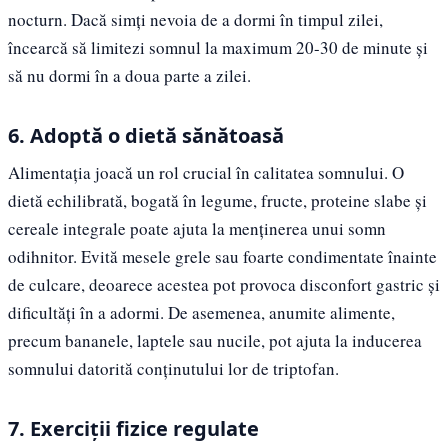
nocturn. Dacă simți nevoia de a dormi în timpul zilei,
încearcă să limitezi somnul la maximum 20-30 de minute și
să nu dormi în a doua parte a zilei.
6. Adoptă o dietă sănătoasă
Alimentația joacă un rol crucial în calitatea somnului. O
dietă echilibrată, bogată în legume, fructe, proteine slabe și
cereale integrale poate ajuta la menținerea unui somn
odihnitor. Evită mesele grele sau foarte condimentate înainte
de culcare, deoarece acestea pot provoca disconfort gastric și
dificultăți în a adormi. De asemenea, anumite alimente,
precum bananele, laptele sau nucile, pot ajuta la inducerea
somnului datorită conținutului lor de triptofan.
7. Exerciții fizice regulate