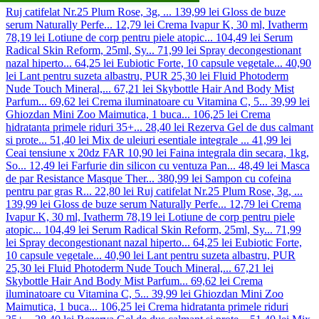
Ruj catifelat Nr.25 Plum Rose, 3g, ...
139,99 lei
Gloss de buze
serum Naturally Perfe...
12,79 lei
Crema Ivapur K, 30 ml, Ivatherm
78,19 lei
Lotiune de corp pentru piele atopic...
104,49 lei
Serum
Radical Skin Reform, 25ml, Sy...
71,99 lei
Spray decongestionant
nazal hiperto...
64,25 lei
Eubiotic Forte, 10 capsule vegetale...
40,90
lei
Lant pentru suzeta albastru, PUR
25,30 lei
Fluid Photoderm
Nude Touch Mineral,...
67,21 lei
Skybottle Hair And Body Mist
Parfum...
69,62 lei
Crema iluminatoare cu Vitamina C, 5...
39,99 lei
Ghiozdan Mini Zoo Maimutica, 1 buca...
106,25 lei
Crema
hidratanta primele riduri 35+...
28,40 lei
Rezerva Gel de dus calmant
si prote...
51,40 lei
Mix de uleiuri esentiale integrale ...
41,99 lei
Ceai tensiune x 20dz FAR
10,90 lei
Faina integrala din secara, 1kg,
So...
12,49 lei
Farfurie din silicon cu ventuza Pan...
48,49 lei
Masca
de par Resistance Masque Ther...
380,99 lei
Sampon cu cofeina
pentru par gras R...
22,80 lei
Ruj catifelat Nr.25 Plum Rose, 3g, ...
139,99 lei
Gloss de buze serum Naturally Perfe...
12,79 lei
Crema
Ivapur K, 30 ml, Ivatherm
78,19 lei
Lotiune de corp pentru piele
atopic...
104,49 lei
Serum Radical Skin Reform, 25ml, Sy...
71,99
lei
Spray decongestionant nazal hiperto...
64,25 lei
Eubiotic Forte,
10 capsule vegetale...
40,90 lei
Lant pentru suzeta albastru, PUR
25,30 lei
Fluid Photoderm Nude Touch Mineral,...
67,21 lei
Skybottle Hair And Body Mist Parfum...
69,62 lei
Crema
iluminatoare cu Vitamina C, 5...
39,99 lei
Ghiozdan Mini Zoo
Maimutica, 1 buca...
106,25 lei
Crema hidratanta primele riduri