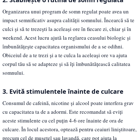
Organizarea unui program de somn regulat poate avea un
impact semnificativ asupra calității somnului. Încearcă să te
culci și să te trezești la aceleași ore în fiecare zi, chiar și în
weekend. Acest lucru ajută la reglarea ceasului biologic și
îmbunătățește capacitatea organismului de a se odihni.
Obiceiul de a te trezi și a te culca la aceleași ore va ajuta
corpul tău să se adapteze și să îți îmbunătățească calitatea
somnului.
3. Evită stimulentele înainte de culcare
Consumul de cafeină, nicotine și alcool poate interfera grav
cu capacitatea ta de a adormi. Este recomandat să eviți
aceste stimulente cu cel puțin 4-6 ore înainte de ora de
culcare. În locul acestora, optează pentru ceaiuri liniștitoare,
precum cel de mușețel sau lavandă, care pot ajuta la