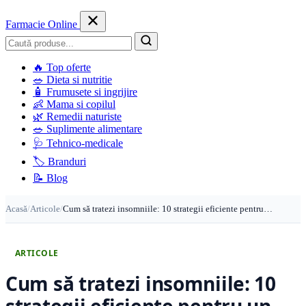
Farmacie Online
Caută
🔥
Top oferte
🥗
Dieta si nutritie
🧴
Frumusete si ingrijire
👶
Mama si copilul
🌿
Remedii naturiste
🥗
Suplimente alimentare
🩺
Tehnico-medicale
🏷️
Branduri
📝
Blog
Acasă
/
Articole
/
Cum să tratezi insomniile: 10 strategii eficiente pentru…
ARTICOLE
Cum să tratezi insomniile: 10