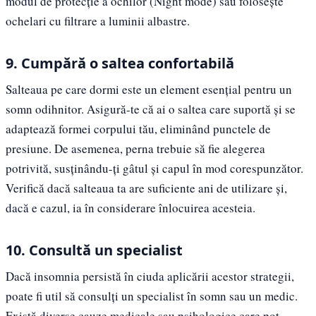
modul de protecție a ochilor (Night mode) sau folosește
ochelari cu filtrare a luminii albastre.
9. Cumpără o saltea confortabilă
Salteaua pe care dormi este un element esențial pentru un
somn odihnitor. Asigură-te că ai o saltea care suportă și se
adaptează formei corpului tău, eliminând punctele de
presiune. De asemenea, perna trebuie să fie alegerea
potrivită, susținându-ți gâtul și capul în mod corespunzător.
Verifică dacă salteaua ta are suficiente ani de utilizare și,
dacă e cazul, ia în considerare înlocuirea acesteia.
10. Consultă un specialist
Dacă insomnia persistă în ciuda aplicării acestor strategii,
poate fi util să consulți un specialist în somn sau un medic.
Există diverse cauze medicale sau psihologice care pot