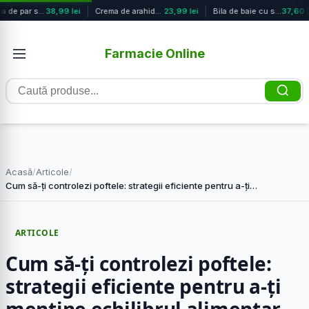
Vopsea de par semi-permanenta fara ...
38,99 lei
Crema de arahide cu proteine si nuc...
23,99 lei
Bila de baie cu sclipici si parfum ...
37,60 l
Farmacie Online
Caută
produse
Acasă
/
Articole
/
Cum să-ți controlezi poftele: strategii eficiente pentru a-ți…
ARTICOLE
Cum să-ți controlezi poftele:
strategii eficiente pentru a-ți