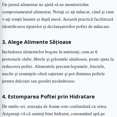
Un jurnal alimentar ne ajută să ne monitorizăm
comportamentul alimentar. Notați ce ați mâncat, când și cum
v-ați simțit înainte și după masă. Această practică facilitează
identificarea tiparelor și declanșatorilor poftei de mâncare.
3. Alege Alimente Sățioase
Includerea alimentelor bogate în nutrienți, cum ar fi
proteinele slabe, fibrele și grăsimile sănătoase, poate ajuta la
reducerea poftei. Alimentele precum legumele, fructele,
nucile și semințele oferă sațietate și pot diminua poftele
pentru dulciuri sau gustări nesănătoase.
4. Estomparea Poftei prin Hidratare
De multe ori, senzația de foame este confundată cu setea.
Asigurați-vă că sunteți bine hidratat, consumând apă pe