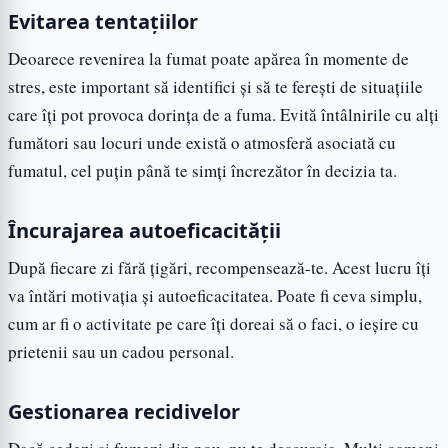
Evitarea tentațiilor
Deoarece revenirea la fumat poate apărea în momente de
stres, este important să identifici și să te ferești de situațiile
care îți pot provoca dorința de a fuma. Evită întâlnirile cu alți
fumători sau locuri unde există o atmosferă asociată cu
fumatul, cel puțin până te simți încrezător în decizia ta.
Încurajarea autoeficacității
După fiecare zi fără țigări, recompensează-te. Acest lucru îți
va întări motivația și autoeficacitatea. Poate fi ceva simplu,
cum ar fi o activitate pe care îți doreai să o faci, o ieșire cu
prietenii sau un cadou personal.
Gestionarea recidivelor