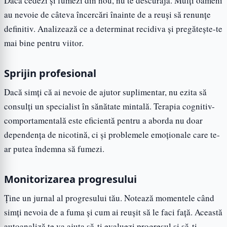
Dacă cedezi și fumezi din nou, nu te descuraja. Mulți oameni
au nevoie de câteva încercări înainte de a reuși să renunțe
definitiv. Analizează ce a determinat recidiva și pregătește-te
mai bine pentru viitor.
Sprijin profesional
Dacă simți că ai nevoie de ajutor suplimentar, nu ezita să
consulți un specialist în sănătate mintală. Terapia cognitiv-
comportamentală este eficientă pentru a aborda nu doar
dependența de nicotină, ci și problemele emoționale care te-
ar putea îndemna să fumezi.
Monitorizarea progresului
Ține un jurnal al progresului tău. Notează momentele când
simți nevoia de a fuma și cum ai reușit să le faci față. Această
autoanaliză te va ajuta să-ți evaluezi progresul și să-ți