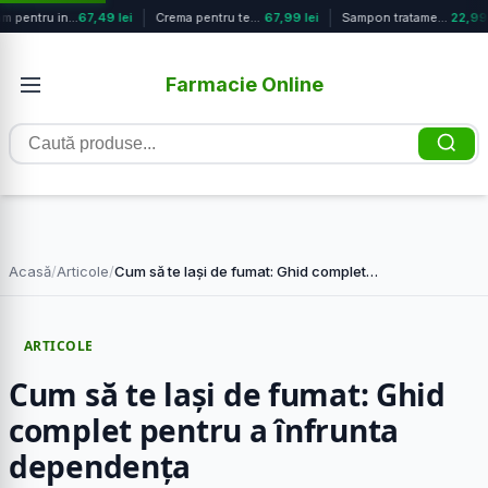
Balsam pentru ingrosarea firului de...
67,49 lei
Crema pentru ten mixt si gras cu pu...
67,99 lei
Sampon tratament impotriva caderii ...
22,99 
Farmacie Online
Caută
produse
Acasă
/
Articole
/
Cum să te lași de fumat: Ghid complet…
ARTICOLE
Cum să te lași de fumat: Ghid
complet pentru a înfrunta
dependența