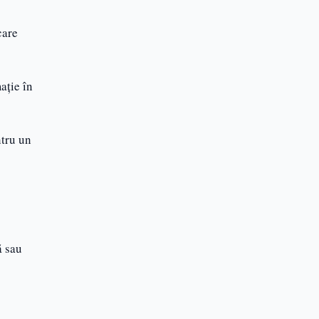
care
ație în
ntru un
ă sau