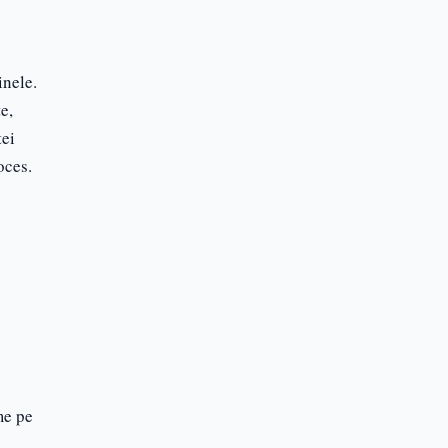
Blog
Articole utile
inele.
e,
tei
oces.
me pe