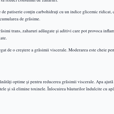
e de patiserie conțin carbohidrați cu un indice glicemic ridicat, 
 acumularea de grăsime.
ăsimi trans, zaharuri adăugate și aditivi care pot provoca inflam
ate.
egat de o creștere a grăsimii viscerale. Moderarea este cheie pe
ănătăți optime și pentru reducerea grăsimii viscerale. Apa ajută
le și să elimine toxinele. Înlocuirea băuturilor îndulcite cu ap