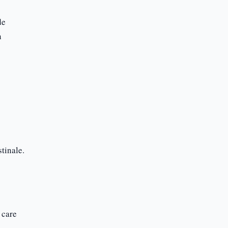
de
n
stinale.
 care