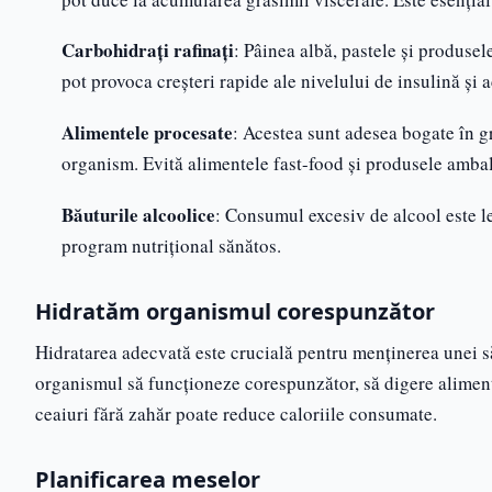
Carbohidrați rafinați
: Pâinea albă, pastele și produsel
pot provoca creșteri rapide ale nivelului de insulină și
Alimentele procesate
: Acestea sunt adesea bogate în gr
organism. Evită alimentele fast-food și produsele ambal
Băuturile alcoolice
: Consumul excesiv de alcool este l
program nutrițional sănătos.
Hidratăm organismul corespunzător
Hidratarea adecvată este crucială pentru menținerea unei s
organismul să funcționeze corespunzător, să digere alimente
ceaiuri fără zahăr poate reduce caloriile consumate.
Planificarea meselor