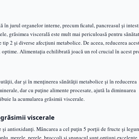
în jurul organelor interne, precum ficatul, pancreasul și intest
ele, grăsimea viscerală este mult mai periculoasă pentru sănătat
e tip 2 și diverse afecțiuni metabolice. De aceea, reducerea aces
 optime. Alimentația echilibrată joacă un rol crucial în acest pr
utății, dar și în menținerea sănătății metabolice și în reducerea
 minerale, dar cu puține alimente procesate, ajută la diminuarea
tribuie la acumularea grăsimii viscerale.
răsimii viscerale
e și antioxidanți. Mâncarea a cel puțin 5 porții de fructe și legu
plu, merele, perele, broccoli și spanacul sunt opțiuni excelente.