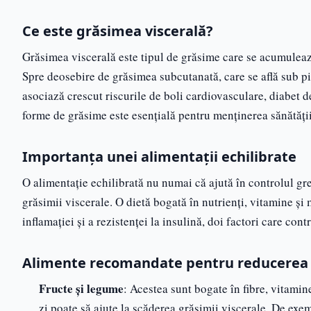
Ce este grăsimea viscerală?
Grăsimea viscerală este tipul de grăsime care se acumulează 
Spre deosebire de grăsimea subcutanată, care se află sub pi
asociază crescut riscurile de boli cardiovasculare, diabet d
forme de grăsime este esențială pentru menținerea sănătății
Importanța unei alimentații echilibrate
O alimentație echilibrată nu numai că ajută în controlul gre
grăsimii viscerale. O dietă bogată în nutrienți, vitamine și
inflamației și a rezistenței la insulină, doi factori care con
Alimente recomandate pentru reducerea g
Fructe și legume
: Acestea sunt bogate în fibre, vitamin
zi poate să ajute la scăderea grăsimii viscerale. De exem