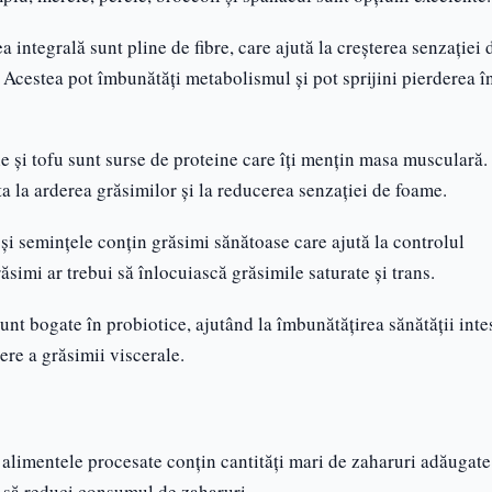
 integrală sunt pline de fibre, care ajută la creșterea senzației 
. Acestea pot îmbunătăți metabolismul și pot sprijini pierderea î
e și tofu sunt surse de proteine care îți mențin masa musculară.
a la arderea grăsimilor și la reducerea senzației de foame.
 și semințele conțin grăsimi sănătoase care ajută la controlul
ăsimi ar trebui să înlocuiască grăsimile saturate și trans.
 sunt bogate în probiotice, ajutând la îmbunătățirea sănătății inte
re a grăsimii viscerale.
și alimentele procesate conțin cantități mari de zaharuri adăugate
l să reduci consumul de zaharuri.