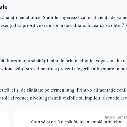
ale
 sănătății metabolice. Studiile sugerează că insuficiența de som
esențial să prioritizezi un somn de calitate. Încearcă să obții 7-
. Întreținerea sănătății mintale prin meditație, yoga sau alte t
Gestionează-ți stresul pentru a preveni alegerile alimentare impul
tică, ci și de sănătate pe termen lung. Printr-o alimentație echil
trola și reduce nivelul grăsimii vizibile și, implicit, riscurile as
Articol urma
Cum să ai grijă de sănătatea mentală prin tehnici