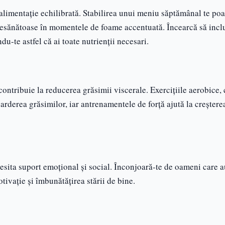
 alimentație echilibrată. Stabilirea unui meniu săptămânal te poa
e nesănătoase în momentele de foame accentuată. Încearcă să incl
u-te astfel că ai toate nutrienții necesari.
 contribuie la reducerea grăsimii viscerale. Exercițiile aerobice,
 arderea grăsimilor, iar antrenamentele de forță ajută la creștere
esita suport emoțional și social. Înconjoară-te de oameni care a
tivație și îmbunătățirea stării de bine.