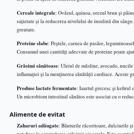
Cereale integrale
: Ovăzul, quinoa, orezul brun și pâinea
sațietate și la reducerea nivelului de insulină din sânge
greutate.
Proteine slabe
: Peștele, carnea de pasăre, leguminoasel
Consumul unei cantități adecvate de proteine poate ajut
Grăsimi sănătoase
: Uleiul de măsline, avocado, nucile
inflamației și la menținerea sănătății cardiace. Aceste gr
Produse lactate fermentate
: Iaurtul grecesc și kefirul
Un microbiom intestinal sănătos este asociat cu o reduce
Alimente de evitat
Zaharuri adăugate
: Băuturile răcoritoare, dulciurile 
pot duce la acumularea grăsimii viscerale. Este esenția