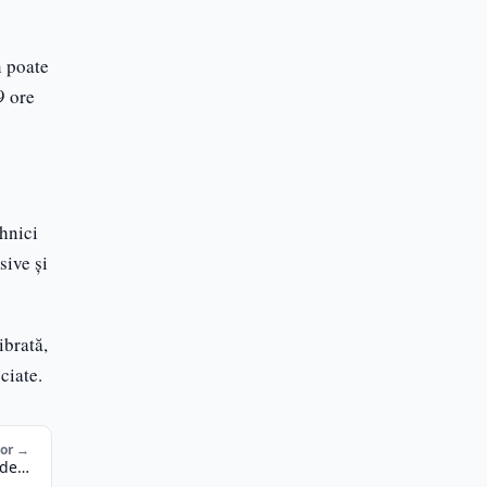
n poate
9 ore
ehnici
sive și
ibrată,
ociate.
tor →
 de…