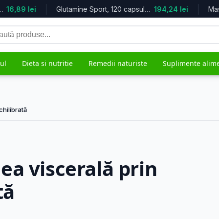
16,89 lei
Glutamine Sport, 120 capsule, Natur...
194,24 lei
Mast
tă
duse
ul
Dieta si nutritie
Remedii naturiste
Suplimente alim
hilibrată
grijire
Mama si copilul
Remedii 
5.613 produse
482 produs
ea viscerală prin
tă
ale