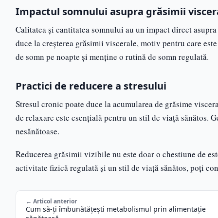
Impactul somnului asupra grăsimii viscer
Calitatea și cantitatea somnului au un impact direct asupra
duce la creșterea grăsimii viscerale, motiv pentru care este 
de somn pe noapte și menține o rutină de somn regulată.
Practici de reducere a stresului
Stresul cronic poate duce la acumularea de grăsime viscerală
de relaxare este esențială pentru un stil de viață sănătos. 
nesănătoase.
Reducerea grăsimii vizibile nu este doar o chestiune de este
activitate fizică regulată și un stil de viață sănătos, poți con
← Articol anterior
Cum să-ți îmbunătățești metabolismul prin alimentație