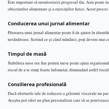
Este important să monitorizezi progresul tău. Asta poate in
obiceiurilor alimentare și a exercițiilor fizice. Acest proces t
Conducerea unui jurnal alimentar
Păstrarea unui jurnal alimentar poate fi de ajutor în identif
nesănătoase. Scriind ce și când mănânci, poți deveni mai con
Timpul de masă
Stabilirea unor ore fixe pentru mese poate ajuta organismul
riscul de a te simți foarte înfometat, diminuând astfel ris
Consilierea profesională
Dacă eforturile tale de reducere a grăsimii viscerale nu par s
Aceștia pot oferi un plan personalizat care să se potrivească 