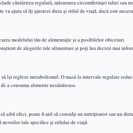
clude cântărirea regulată, măsurarea circumferinței taliei sau n
e va ajuta să îți ajustezi dieta și stilul de viață, dacă este necesa
icarea modelului tău de alimentație și a posibilelor obiceiuri
știent de alegerile tale alimentare și poți lua decizii mai infor
 să își regleze metabolismul. O masă la intervale regulate reduc
cul de a consuma alimente nesănătoase.
ă aibă efect, poate fi util să consulți un nutriționist sau un diet
nevoilor tale specifice și stilului de viață.