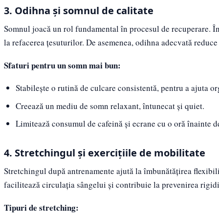
3. Odihna și somnul de calitate
Somnul joacă un rol fundamental în procesul de recuperare. Î
la refacerea țesuturilor. De asemenea, odihna adecvată reduce r
Sfaturi pentru un somn mai bun:
Stabilește o rutină de culcare consistentă, pentru a ajuta 
Creează un mediu de somn relaxant, întunecat și quiet.
Limitează consumul de cafeină și ecrane cu o oră înainte d
4. Stretchingul și exercițiile de mobilitate
Stretchingul după antrenamente ajută la îmbunătățirea flexibilit
facilitează circulația sângelui și contribuie la prevenirea rigidi
Tipuri de stretching: