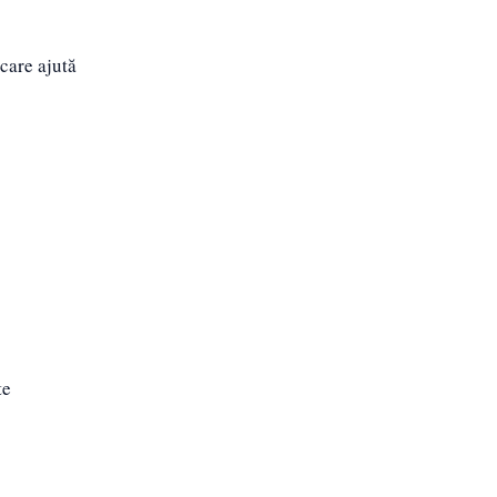
care ajută
te