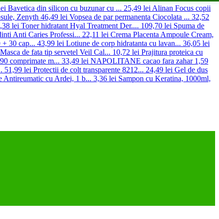
ei
Bavetica din silicon cu buzunar cu ...
25,49 lei
Alinan Focus copii
ule, Zenyth
46,49 lei
Vopsea de par permanenta Ciocolata ...
32,52
,38 lei
Toner hidratant Hyal Treatment Der....
109,70 lei
Spuma de
inti Anti Caries Professi...
22,11 lei
Crema Placenta Ampoule Cream,
 + 30 cap...
43,99 lei
Lotiune de corp hidratanta cu lavan...
36,05 lei
Masca de fata tip servetel Veil Cal...
10,72 lei
Prajitura proteica cu
90 comprimate m...
33,49 lei
NAPOLITANE cacao fara zahar
1,59
.
51,99 lei
Protectii de colt transparente 8212...
24,49 lei
Gel de dus
e Antireumatic cu Ardei, 1 b...
3,36 lei
Sampon cu Keratina, 1000ml,