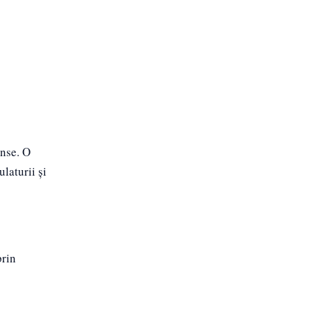
ense. O
laturii și
prin