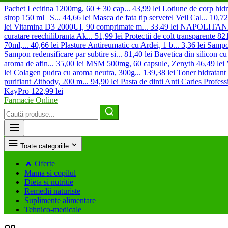
Pachet Lecitina 1200mg, 60 + 30 cap...
43,99 lei
Lotiune de corp hidr
sirop 150 ml | S...
44,66 lei
Masca de fata tip servetel Veil Cal...
10,72
lei
Vitamina D3 2000UI, 90 comprimate m...
33,49 lei
NAPOLITANE c
curatare reechilibranta Ak...
51,99 lei
Protectii de colt transparente 821
70ml,...
40,66 lei
Plasture Antireumatic cu Ardei, 1 b...
3,36 lei
Sampo
Sampon redensificare par subtire si...
81,40 lei
Bavetica din silicon cu
aroma de afin...
35,00 lei
MSM 500mg, 60 capsule, Zenyth
46,49 lei
lei
Colagen pudra cu aroma neutra, 300g...
139,38 lei
Toner hidratant
purifiant Zitbody, 200 m...
94,90 lei
Pasta de dinti Anti Caries Professi
KayPro
122,99 lei
Farmacie Online
Caută
produse
Toate categoriile
🔥
Oferte
Mama si copilul
Dieta si nutritie
Remedii naturiste
Suplimente alimentare
Tehnico-medicale