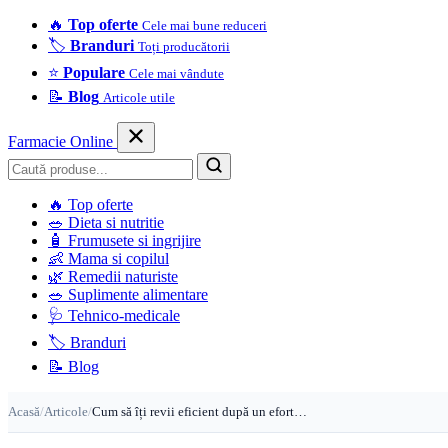
🔥
Top oferte
Cele mai bune reduceri
🏷️
Branduri
Toți producătorii
⭐
Populare
Cele mai vândute
📝
Blog
Articole utile
Farmacie Online
Caută
🔥
Top oferte
🥗
Dieta si nutritie
🧴
Frumusete si ingrijire
👶
Mama si copilul
🌿
Remedii naturiste
🥗
Suplimente alimentare
🩺
Tehnico-medicale
🏷️
Branduri
📝
Blog
Acasă
/
Articole
/
Cum să îți revii eficient după un efort…