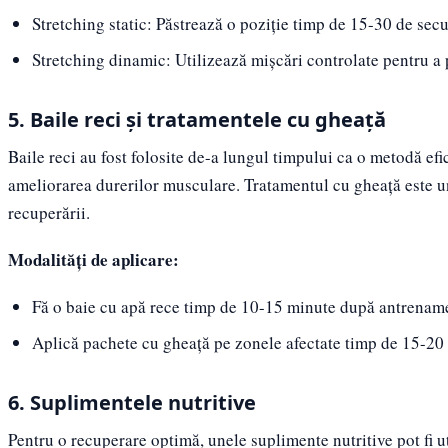
Stretching static: Păstrează o poziție timp de 15-30 de se
Stretching dinamic: Utilizează mișcări controlate pentru a pr
5. Baile reci și tratamentele cu gheață
Baile reci au fost folosite de-a lungul timpului ca o metodă efi
ameliorarea durerilor musculare. Tratamentul cu gheață este un 
recuperării.
Modalități de aplicare:
Fă o baie cu apă rece timp de 10-15 minute după antrename
Aplică pachete cu gheață pe zonele afectate timp de 15-20
6. Suplimentele nutritive
Pentru o recuperare optimă, unele suplimente nutritive pot fi u