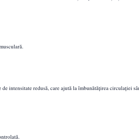
 musculară.
 de intensitate redusă, care ajută la îmbunătățirea circulației sâ
ontrolată.