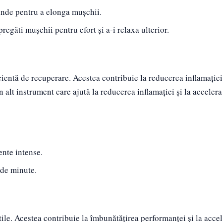
cunde pentru a elonga mușchii.
egăti mușchii pentru efort și a-i relaxa ulterior.
cientă de recuperare. Acestea contribuie la reducerea inflamației 
alt instrument care ajută la reducerea inflamației și la acceler
nte intense.
 de minute.
tile. Acestea contribuie la îmbunătățirea performanței și la acce