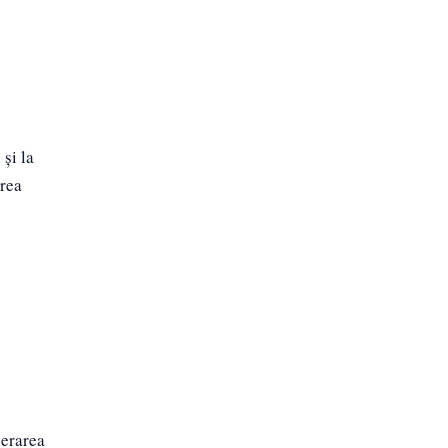
și la
area
lerarea