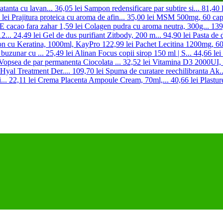
atanta cu lavan...
36,05 lei
Sampon redensificare par subtire si...
81,40 l
 lei
Prajitura proteica cu aroma de afin...
35,00 lei
MSM 500mg, 60 caps
acao fara zahar
1,59 lei
Colagen pudra cu aroma neutra, 300g...
139
2...
24,49 lei
Gel de dus purifiant Zitbody, 200 m...
94,90 lei
Pasta de d
n cu Keratina, 1000ml, KayPro
122,99 lei
Pachet Lecitina 1200mg, 60
 buzunar cu ...
25,49 lei
Alinan Focus copii sirop 150 ml | S...
44,66 lei
Vopsea de par permanenta Ciocolata ...
32,52 lei
Vitamina D3 2000UI, 
 Hyal Treatment Der....
109,70 lei
Spuma de curatare reechilibranta Ak..
...
22,11 lei
Crema Placenta Ampoule Cream, 70ml,...
40,66 lei
Plastur