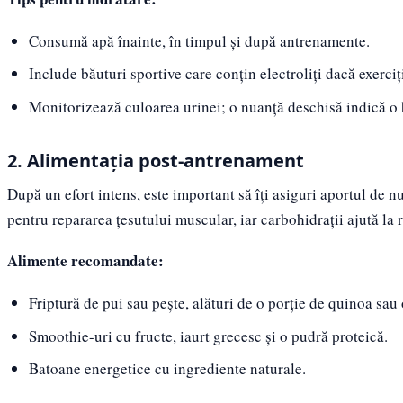
Consumă apă înainte, în timpul și după antrenamente.
Include băuturi sportive care conțin electroliți dacă exerci
Monitorizează culoarea urinei; o nuanță deschisă indică o
2. Alimentația post-antrenament
După un efort intens, este important să îți asiguri aportul de n
pentru repararea țesutului muscular, iar carbohidrații ajută la
Alimente recomandate:
Friptură de pui sau pește, alături de o porție de quinoa sau 
Smoothie-uri cu fructe, iaurt grecesc și o pudră proteică.
Batoane energetice cu ingrediente naturale.