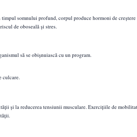
n timpul somnului profund, corpul produce hormoni de creștere 
iscul de oboseală și stres.
organismul să se obișnuiască cu un program.
e culcare.
ății și la reducerea tensiunii musculare. Exercițiile de mobilita
tății.