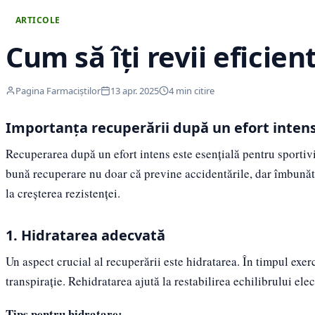
ARTICOLE
Cum să îți revii eficie
Pagina Farmaciștilor
13 apr. 2025
4 min citire
Importanța recuperării după un efort inten
Recuperarea după un efort intens este esențială pentru sportivi,
bună recuperare nu doar că previne accidentările, dar îmbunătă
la creșterea rezistenței.
1. Hidratarea adecvată
Un aspect crucial al recuperării este hidratarea. În timpul exerc
transpirație. Rehidratarea ajută la restabilirea echilibrului el
Tips pentru hidratare: