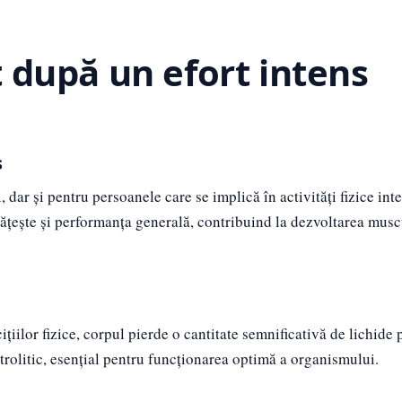
nt după un efort intens
s
 dar și pentru persoanele care se implică în activități fizice int
țește și performanța generală, contribuind la dezvoltarea muscu
ițiilor fizice, corpul pierde o cantitate semnificativă de lichide 
ectrolitic, esențial pentru funcționarea optimă a organismului.