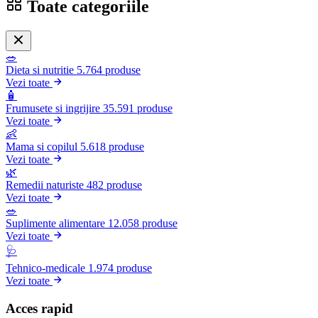
Toate categoriile
🥗
Dieta si nutritie
5.764 produse
Vezi toate
🧴
Frumusete si ingrijire
35.591 produse
Vezi toate
👶
Mama si copilul
5.618 produse
Vezi toate
🌿
Remedii naturiste
482 produse
Vezi toate
🥗
Suplimente alimentare
12.058 produse
Vezi toate
🩺
Tehnico-medicale
1.974 produse
Vezi toate
Acces rapid