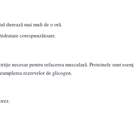
țiul durează mai mult de o oră.
 hidratare corespunzătoare.
utriție necesar pentru refacerea musculară. Proteinele sunt esenț
 reumplerea rezervelor de glicogen.
orez.