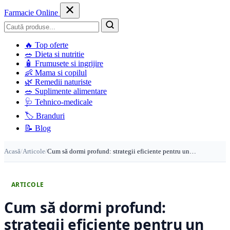
Farmacie Online
Caută
🔥
Top oferte
🥗
Dieta si nutritie
🧴
Frumusete si ingrijire
👶
Mama si copilul
🌿
Remedii naturiste
🥗
Suplimente alimentare
🩺
Tehnico-medicale
🏷️
Branduri
📝
Blog
Acasă
/
Articole
/
Cum să dormi profund: strategii eficiente pentru un…
ARTICOLE
Cum să dormi profund:
strategii eficiente pentru un