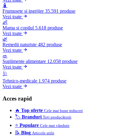
🧴
Frumusete si ingrijire
35.591 produse
Vezi toate
👶
Mama si copilul
5.618 produse
Vezi toate
🌿
Remedii naturiste
482 produse
Vezi toate
🥗
Suplimente alimentare
12.058 produse
Vezi toate
🩺
Tehnico-medicale
1.974 produse
Vezi toate
Acces rapid
🔥
Top oferte
Cele mai bune reduceri
🏷️
Branduri
Toți producătorii
⭐
Populare
Cele mai vândute
📝
Blog
Articole utile