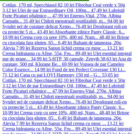
Cotilax, 170 ml, Specchiasol
82,10 lei
Fibrobar Ceai verde x 50g
3,12 lei
Ulei de par Extraordinary Oil, 100m...
47,49 lei
Lubristil
Forte Picaturi oftalmice,...
47,99 lei
Energo-Vital, 270g, Albina
Carpatin...
31,49 lei
Chiloti menstruali reutilizabili, m...
94,00 lei
Syndet gel de curatare delicat Xemo...
76,49 lei
Deodorant roll-on
cu protectie 5 zi...
43,49 lei
Absorbante zilnice Panty Classic, 6...
10,99 lei
Crema corp cu uree 10%, 400 ml, Num...
48,40 lei
Briose
cu ciocolata fara gluten, 65...
6,49 lei
Balsam de tataneasa, 20g,
Alevia
7,99 lei
Rezerva Sapun lichid crema cu mosc ...
13,21 lei
Crema hidratanta cu Afine, 55g, Fru...
89,49 lei
Ulei esential integral
pur de grape...
34,99 lei
5-HTP, 30 capsule, Zenyth
58,63 lei
Apa de
curatare, 500 ml, Klorane Be...
69,99 lei
Vopsea de par Cameleo
Color Essence...
14,99 lei
Fond de ten Perfect Coverage 130 Li...
71,12 lei
Cana cu pai LOVI Harmony 150 ml – G...
53,05 lei
Cotilax, 170 ml, Specchiasol
82,10 lei
Fibrobar Ceai verde x 50g
3,12 lei
Ulei de par Extraordinary Oil, 100m...
47,49 lei
Lubristil
Forte Picaturi oftalmice,...
47,99 lei
Energo-Vital, 270g, Albina
Carpatin...
31,49 lei
Chiloti menstruali reutilizabili, m...
94,00 lei
Syndet gel de curatare delicat Xemo...
76,49 lei
Deodorant roll-on
cu protectie 5 zi...
43,49 lei
Absorbante zilnice Panty Classic, 6...
10,99 lei
Crema corp cu uree 10%, 400 ml, Num...
48,40 lei
Briose
cu ciocolata fara gluten, 65...
6,49 lei
Balsam de tataneasa, 20g,
Alevia
7,99 lei
Rezerva Sapun lichid crema cu mosc ...
13,21 lei
Crema hidratanta cu Afine, 55g, Fru...
89,49 lei
Ulei esential integral