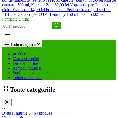
pur de grape...
34,99 lei
5-HTP, 30 capsule, Zenyth
58,63 lei
Apa de
curatare, 500 ml, Klorane Be...
69,99 lei
Vopsea de par Cameleo
Color Essence...
14,99 lei
Fond de ten Perfect Coverage 130 Li...
71,12 lei
Cana cu pai LOVI Harmony 150 ml – G...
53,05 lei
Farmacie Online
Caută
produse
Toate categoriile
🔥
Oferte
Mama si copilul
Dieta si nutritie
Remedii naturiste
Suplimente alimentare
Tehnico-medicale
Toate categoriile
🥗
Dieta si nutritie
5.764 produse
Vezi toate