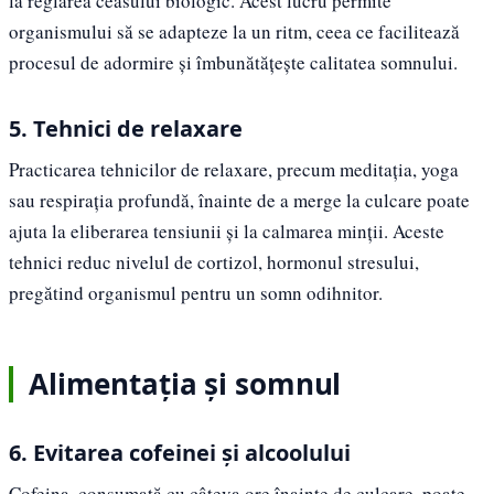
la reglarea ceasului biologic. Acest lucru permite
organismului să se adapteze la un ritm, ceea ce facilitează
procesul de adormire și îmbunătățește calitatea somnului.
5. Tehnici de relaxare
Practicarea tehnicilor de relaxare, precum meditația, yoga
sau respirația profundă, înainte de a merge la culcare poate
ajuta la eliberarea tensiunii și la calmarea minții. Aceste
tehnici reduc nivelul de cortizol, hormonul stresului,
pregătind organismul pentru un somn odihnitor.
Alimentația și somnul
6. Evitarea cofeinei și alcoolului
Cofeina, consumată cu câteva ore înainte de culcare, poate