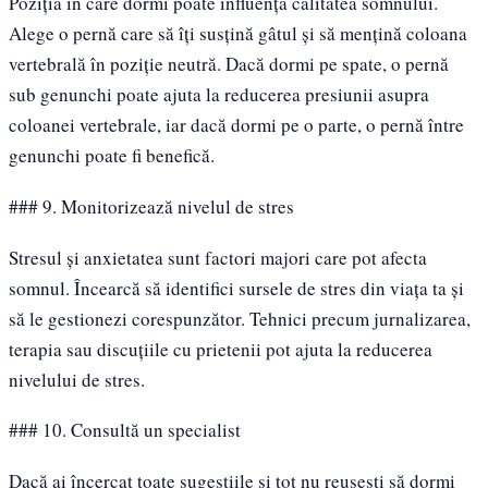
Poziția în care dormi poate influența calitatea somnului.
Alege o pernă care să îți susțină gâtul și să mențină coloana
vertebrală în poziție neutră. Dacă dormi pe spate, o pernă
sub genunchi poate ajuta la reducerea presiunii asupra
coloanei vertebrale, iar dacă dormi pe o parte, o pernă între
genunchi poate fi benefică.
### 9. Monitorizează nivelul de stres
Stresul și anxietatea sunt factori majori care pot afecta
somnul. Încearcă să identifici sursele de stres din viața ta și
să le gestionezi corespunzător. Tehnici precum jurnalizarea,
terapia sau discuțiile cu prietenii pot ajuta la reducerea
nivelului de stres.
### 10. Consultă un specialist
Dacă ai încercat toate sugestiile și tot nu reușești să dormi