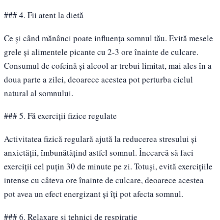
### 4. Fii atent la dietă
Ce și când mănânci poate influența somnul tău. Evită mesele
grele și alimentele picante cu 2-3 ore înainte de culcare.
Consumul de cofeină și alcool ar trebui limitat, mai ales în a
doua parte a zilei, deoarece acestea pot perturba ciclul
natural al somnului.
### 5. Fă exerciții fizice regulate
Activitatea fizică regulară ajută la reducerea stresului și
anxietății, îmbunătățind astfel somnul. Încearcă să faci
exerciții cel puțin 30 de minute pe zi. Totuși, evită exercițiile
intense cu câteva ore înainte de culcare, deoarece acestea
pot avea un efect energizant și îți pot afecta somnul.
### 6. Relaxare și tehnici de respirație