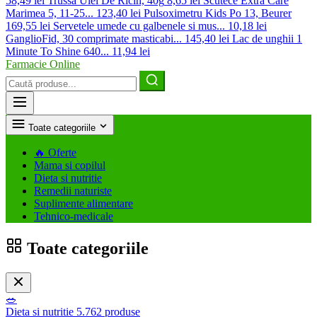
58,49 lei
Trussa Ulei De Ricin, 40g
8,65 lei
Scutece Extra Care
Marimea 5, 11-25...
123,40 lei
Pulsoximetru Kids Po 13, Beurer
169,55 lei
Servetele umede cu galbenele si mus...
10,18 lei
GanglioFid, 30 comprimate masticabi...
145,40 lei
Lac de unghii 1
Minute To Shine 640...
11,94 lei
Farmacie Online
Caută
produse
Toate categoriile
🔥
Oferte
Mama si copilul
Dieta si nutritie
Remedii naturiste
Suplimente alimentare
Tehnico-medicale
Toate categoriile
🥗
Dieta si nutritie
5.762 produse