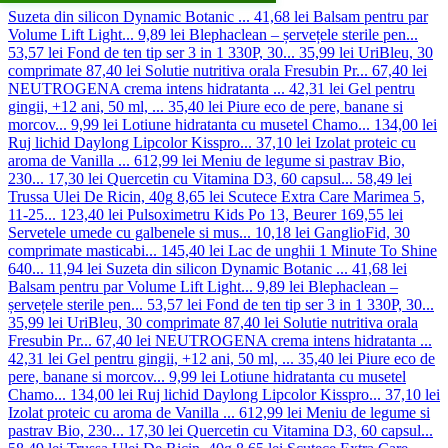
Suzeta din silicon Dynamic Botanic ...
41,68 lei
Balsam pentru par
Volume Lift Light...
9,89 lei
Blephaclean – șervețele sterile pen...
53,57 lei
Fond de ten tip ser 3 in 1 330P, 30...
35,99 lei
UriBleu, 30
comprimate
87,40 lei
Solutie nutritiva orala Fresubin Pr...
67,40 lei
NEUTROGENA crema intens hidratanta ...
42,31 lei
Gel pentru
gingii, +12 ani, 50 ml, ...
35,40 lei
Piure eco de pere, banane si
morcov...
9,99 lei
Lotiune hidratanta cu musetel Chamo...
134,00 lei
Ruj lichid Daylong Lipcolor Kisspro...
37,10 lei
Izolat proteic cu
aroma de Vanilla ...
612,99 lei
Meniu de legume si pastrav Bio,
230...
17,30 lei
Quercetin cu Vitamina D3, 60 capsul...
58,49 lei
Trussa Ulei De Ricin, 40g
8,65 lei
Scutece Extra Care Marimea 5,
11-25...
123,40 lei
Pulsoximetru Kids Po 13, Beurer
169,55 lei
Servetele umede cu galbenele si mus...
10,18 lei
GanglioFid, 30
comprimate masticabi...
145,40 lei
Lac de unghii 1 Minute To Shine
640...
11,94 lei
Suzeta din silicon Dynamic Botanic ...
41,68 lei
Balsam pentru par Volume Lift Light...
9,89 lei
Blephaclean –
șervețele sterile pen...
53,57 lei
Fond de ten tip ser 3 in 1 330P, 30...
35,99 lei
UriBleu, 30 comprimate
87,40 lei
Solutie nutritiva orala
Fresubin Pr...
67,40 lei
NEUTROGENA crema intens hidratanta ...
42,31 lei
Gel pentru gingii, +12 ani, 50 ml, ...
35,40 lei
Piure eco de
pere, banane si morcov...
9,99 lei
Lotiune hidratanta cu musetel
Chamo...
134,00 lei
Ruj lichid Daylong Lipcolor Kisspro...
37,10 lei
Izolat proteic cu aroma de Vanilla ...
612,99 lei
Meniu de legume si
pastrav Bio, 230...
17,30 lei
Quercetin cu Vitamina D3, 60 capsul...