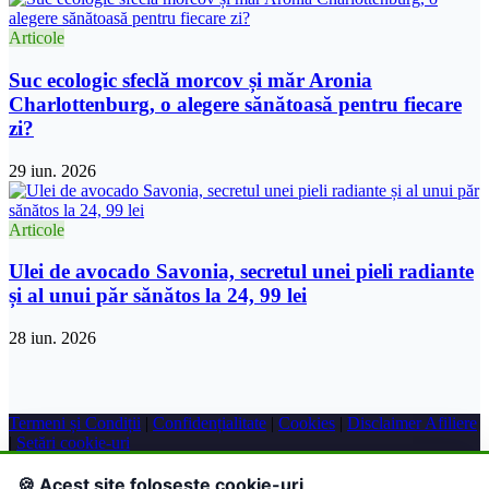
Articole
Suc ecologic sfeclă morcov și măr Aronia
Charlottenburg, o alegere sănătoasă pentru fiecare
zi?
29 iun. 2026
Articole
Ulei de avocado Savonia, secretul unei pieli radiante
și al unui păr sănătos la 24, 99 lei
28 iun. 2026
Termeni și Condiții
|
Confidențialitate
|
Cookies
|
Disclaimer Afiliere
|
Setări cookie-uri
© 2026 Farmacie Online. Toate drepturile rezervate.
🍪 Acest site folosește cookie-uri