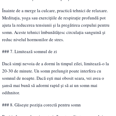
Înainte de a merge la culcare, practică tehnici de relaxare.
Meditația, yoga sau exercițiile de respirație profundă pot
ajuta la reducerea tensiunii și la pregătirea corpului pentru
somn. Aceste tehnici îmbunătățesc circulația sanguină și
reduc nivelul hormonilor de stres.
### 7. Limitează somnul de zi
Dacă simți nevoia de a dormi în timpul zilei, limitează-o la
20-30 de minute. Un somn prelungit poate interfera cu
somnul de noapte. Dacă ești mai obosit seara, vei avea o
șansă mai bună să adormi rapid și să ai un somn mai
odihnitor.
### 8. Găsește poziția corectă pentru somn