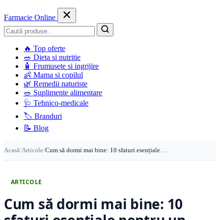
Farmacie Online
Caută
🔥
Top oferte
🥗
Dieta si nutritie
🧴
Frumusete si ingrijire
👶
Mama si copilul
🌿
Remedii naturiste
🥗
Suplimente alimentare
🩺
Tehnico-medicale
🏷️
Branduri
📝
Blog
Acasă
/
Articole
/
Cum să dormi mai bine: 10 sfaturi esențiale…
ARTICOLE
Cum să dormi mai bine: 10