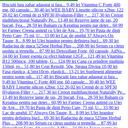
Biscuiti fara zahar adaugat si fara...
9,49 lei
Vitamina C Forte 400
mg, 60 capsule...
30,40 lei
WEE BABY Ligurite silicon x2buc 122
26,02 lei
Cremă de zi SPF30 Hyaluron-Filler +...
217,30 lei
Creion
multifunctional Naturally Pe...
13,49 lei
Rezerve lame de ras, 20
bucati, Fea...
28,59 lei
Balsam cu Keratina pentru par deter...
60,99
lei
Farmec Crema antirid cu Ulei de Arg...
19,70 lei
Pasta de dinti
Perio Care, 75 ml, U...
33,90 lei
Lac de unghii 37 Always On
Taupe, 8...
8,99 lei
Ulei hranitor pentru definirea bucl...
69,30 lei
Radacina de maca 525mg Herbal Plus,...
208,99 lei
Serum cu citrus
unshiu si tremella ...
87,99 lei
Detoxifiant Forte, 60 capsule, AdNa...
34,00 lei
Toner esenta cu efect hidratat 12GF...
121,49 lei
Vitamina
B12 500mcg, 100 tablete, G...
124,99 lei
Cana cu prindere multipla
150ml, ro...
51,80 lei
Ceai Renolit, 50g, Steaua Divina
10,90 lei
Fasa elastica, 4.5mx10cm, elasticit...
13,21 lei
Supliment alimentar
pentru somn odi...
117,49 lei
Biscuiti fara zahar adaugat si fara...
9,49 lei
Vitamina C Forte 400 mg, 60 capsule...
30,40 lei
WEE
BABY Ligurite silicon x2buc 122
26,02 lei
Cremă de zi SPF30
Hyaluron-Filler +...
217,30 lei
Creion multifunctional Naturally Pe...
13,49 lei
Rezerve lame de ras, 20 bucati, Fea...
28,59 lei
Balsam cu
Keratina pentru par deter...
60,99 lei
Farmec Crema antirid cu Ulei
de Arg...
19,70 lei
Pasta de dinti Perio Care, 75 ml, U...
33,90 lei
Lac de unghii 37 Always On Taupe, 8...
8,99 lei
Ulei hranitor
pentru definirea bucl...
69,30 lei
Radacina de maca 525mg Herbal
Plus,...
208,99 lei
Serum cu citrus unshiu si tremella ...
87,99 lei