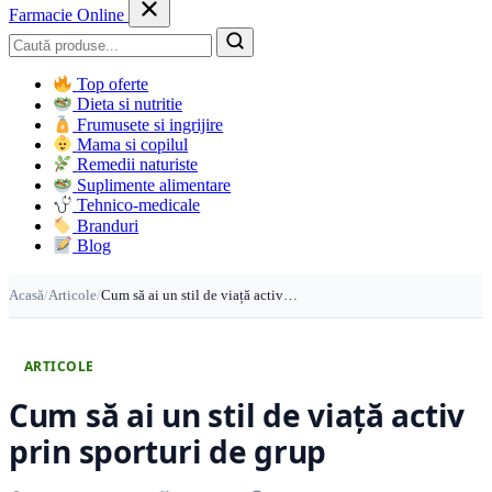
Farmacie Online
Caută
Top oferte
Dieta si nutritie
Frumusete si ingrijire
Mama si copilul
Remedii naturiste
Suplimente alimentare
Tehnico-medicale
Branduri
Blog
Acasă
/
Articole
/
Cum să ai un stil de viață activ…
ARTICOLE
Cum să ai un stil de viață activ
prin sporturi de grup