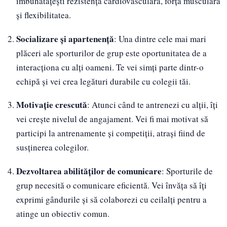
îmbunătățești rezistența cardiovasculară, forța musculară
și flexibilitatea.
Socializare și apartenență
: Una dintre cele mai mari
plăceri ale sporturilor de grup este oportunitatea de a
interacționa cu alți oameni. Te vei simți parte dintr-o
echipă și vei crea legături durabile cu colegii tăi.
Motivație crescută
: Atunci când te antrenezi cu alții, îți
vei crește nivelul de angajament. Vei fi mai motivat să
participi la antrenamente și competiții, atrași fiind de
susținerea colegilor.
Dezvoltarea abilităților de comunicare
: Sporturile de
grup necesită o comunicare eficientă. Vei învăța să îți
exprimi gândurile și să colaborezi cu ceilalți pentru a
atinge un obiectiv comun.