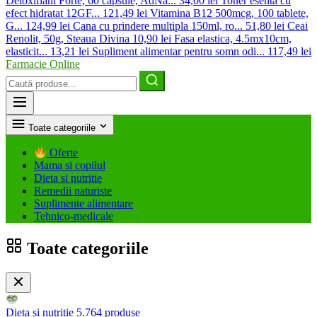
Detoxifiant Forte, 60 capsule, AdNa...
34,00 lei
Toner esenta cu
efect hidratat 12GF...
121,49 lei
Vitamina B12 500mcg, 100 tablete,
G...
124,99 lei
Cana cu prindere multipla 150ml, ro...
51,80 lei
Ceai
Renolit, 50g, Steaua Divina
10,90 lei
Fasa elastica, 4.5mx10cm,
elasticit...
13,21 lei
Supliment alimentar pentru somn odi...
117,49 lei
Farmacie Online
Caută
produse
Toate categoriile
Oferte
Mama si copilul
Dieta si nutritie
Remedii naturiste
Suplimente alimentare
Tehnico-medicale
Toate categoriile
Dieta si nutritie
5.764 produse