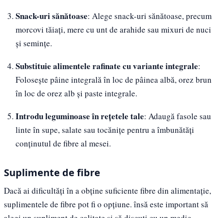
Snack-uri sănătoase
: Alege snack-uri sănătoase, precum
morcovi tăiați, mere cu unt de arahide sau mixuri de nuci
și semințe.
Substituie alimentele rafinate cu variante integrale
:
Folosește pâine integrală în loc de pâinea albă, orez brun
în loc de orez alb și paste integrale.
Introdu leguminoase în rețetele tale
: Adaugă fasole sau
linte în supe, salate sau tocănițe pentru a îmbunătăți
conținutul de fibre al mesei.
Suplimente de fibre
Dacă ai dificultăți în a obține suficiente fibre din alimentație,
suplimentele de fibre pot fi o opțiune. însă este important să
alegi un supliment de calitate și să discuți cu un medic