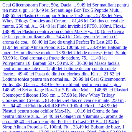
Ceai Glicemonorm Forte, 50g, Dacia ...
9,49 lei
Ser matifiant pentru
ten mixt si gr...
148,49 lei
Set anti-age Bor-Tox 5 Peptide Mult...
148,65 lei
Plasturi Cosmopor Silicone 15x8 cm,...
57,98 lei
New
Whey Trilogy Cookies and Cream,...
81,46 lei
Gel dus cu ceai de
munte, 250 ml, A...
64,40 lei
Fluid invizibil SPF50, 100ml, Floxi...
148,99 lei
Plasturi pentru zona ochilor Max-Hy...
10,16 lei
Crema
de fata pentru utilizare ziln...
54,40 lei
Colagen cu Vitamina C,
aroma de coa...
68,40 lei
Lac de unghii Perfect To Last 203 B...
11,94 lei
Sirop Alinan Propolis C, 100ml, Fit...
33,49 lei
Balsam de
buze, 1+ an, diverse mode...
13,90 lei
Ulei de macese, 60ml, Sabio
53,99 lei
Ceai aromat cu fructe de padure, 75...
11,40 lei
Polygemma 10, Barbati 50+, 50 ml, P...
36,30 lei
Masca faciala
pentru luminozitate c...
12,40 lei
Lotiune de corp pentru piele
foarte...
49,40 lei
Pasta de dinti cu clorhexidina Kin ...
21,52 lei
Lotiune tonica pentru ten normal sa...
20,99 lei
Ceai Glicemonorm
Forte, 50g, Dacia ...
9,49 lei
Ser matifiant pentru ten mixt si gr...
148,49 lei
Set anti-age Bor-Tox 5 Peptide Mult...
148,65 lei
Plasturi
Cosmopor Silicone 15x8 cm,...
57,98 lei
New Whey Trilogy
Cookies and Cream,...
81,46 lei
Gel dus cu ceai de munte, 250 ml,
A...
64,40 lei
Fluid invizibil SPF50, 100ml, Floxi...
148,99 lei
Plasturi pentru zona ochilor Max-Hy...
10,16 lei
Crema de fata
pentru utilizare ziln...
54,40 lei
Colagen cu Vitamina C, aroma de
coa...
68,40 lei
Lac de unghii Perfect To Last 203 B...
11,94 lei
Sirop Alinan Propolis C, 100ml, Fit...
33,49 lei
Balsam de buze, 1+