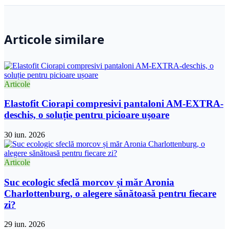
Articole similare
Articole
Elastofit Ciorapi compresivi pantaloni AM-EXTRA-
deschis, o soluție pentru picioare ușoare
30 iun. 2026
Articole
Suc ecologic sfeclă morcov și măr Aronia
Charlottenburg, o alegere sănătoasă pentru fiecare
zi?
29 iun. 2026