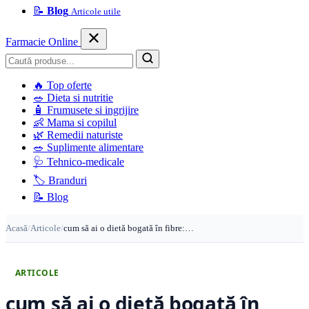
📝
Blog
Articole utile
Farmacie Online
Caută
🔥
Top oferte
🥗
Dieta si nutritie
🧴
Frumusete si ingrijire
👶
Mama si copilul
🌿
Remedii naturiste
🥗
Suplimente alimentare
🩺
Tehnico-medicale
🏷️
Branduri
📝
Blog
Acasă
/
Articole
/
cum să ai o dietă bogată în fibre:…
ARTICOLE
cum să ai o dietă bogată în