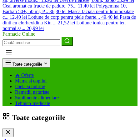
an, diverse mode...
13,90 lei
Ulei de macese, 60ml, Sabio
53,99 lei
Ceai aromat cu fructe de padure, 75...
11,40 lei
Polygemma 10,
Barbati 50+, 50 ml, P...
36,30 lei
Masca faciala pentru luminozitate
c...
12,40 lei
Lotiune de corp pentru piele foarte...
49,40 lei
Pasta de
dinti cu clorhexidina Kin ...
21,52 lei
Lotiune tonica pentru ten
normal sa...
20,99 lei
Farmacie Online
Caută
produse
Toate categoriile
🔥
Oferte
Mama si copilul
Dieta si nutritie
Remedii naturiste
Suplimente alimentare
Tehnico-medicale
Toate categoriile
🥗