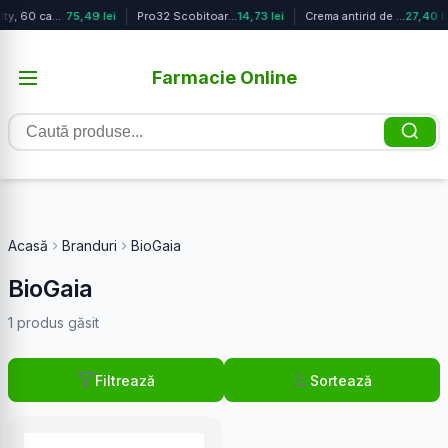
Immunity, 60 capsule, Organic India
75,49 lei
Pro32 Scobitoare interdentara 0.3mm...
14,73 lei
Crema antirid de noapte Collagen An...
27,40 l
Farmacie Online
Caută
produse
Acasă
Branduri
BioGaia
BioGaia
1 produs găsit
Filtrează
Sortează